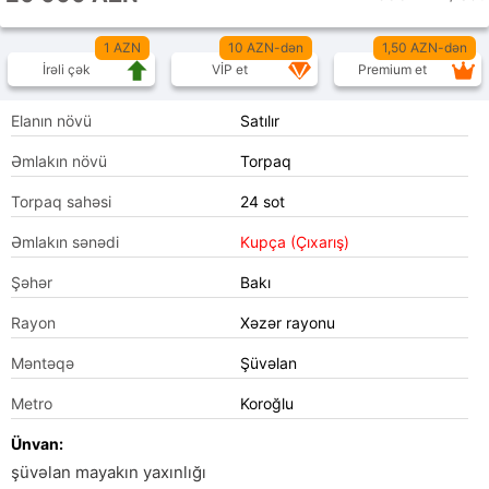
1 AZN
10 AZN-dən
1,50 AZN-dən
İrəli çək
VİP et
Premium et
Elanın növü
Satılır
Əmlakın növü
Torpaq
Torpaq sahəsi
24 sot
Əmlakın sənədi
Kupça (Çıxarış)
Şəhər
Bakı
Rayon
Xəzər rayonu
Məntəqə
Şüvəlan
Metro
Koroğlu
Ünvan:
şüvəlan mayakın yaxınlığı