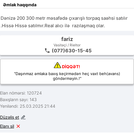
Əmlak haqqında
Dənizə 200 300 metr məsafədə çıxarışlı torpaq saəhsi satılır 
.Hissə Hissə satılmır.Real alıcı ilə  razılaşmaq olar.
fariz
Vasitəçi / Rieltor
(077)630-15-45
DİQQƏT!
"Daşınmaz əmlaka baxış keçirmədən heç vaxt beh(avans)
göndərməyin.!"
Elan nömərsi: 120724
Baxışların sayı: 143
Yeniləndi: 25.03.2025 21:44
Düzəliş et
Elanı sil