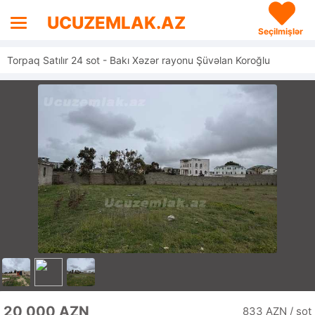
UCUZEMLAK.AZ
Seçilmişlər
Torpaq Satılır 24 sot - Bakı Xəzər rayonu Şüvəlan Koroğlu
20 000 AZN
833 AZN / sot