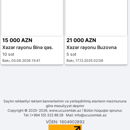
15 000 AZN
21 000 AZN
Xəzər rayonu Binə qəs.
Xəzər rayonu Buzovna
10 sot
5 sot
Bakı, 05.06.2026 15:41
Bakı, 17.12.2025 02:08
Saytın rəhbərliyi reklam bannerlərinin və yerləşdirilmiş elanların məzmununa
görə məsuliyyət daşımır
Copyright © 2020-2026. www.ucuzemlak.az ! Bütün hüquqlar qorunur.
Tel: (+994 55) 322 88 28 Mail:
info@ucuzemlak.az
VÖEN: 1604902892