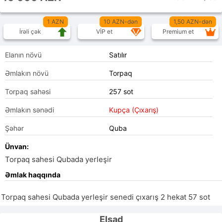
1 AZN
10 AZN-dən
1,50 AZN-dən
İrəli çək
VİP et
Premium et
Elanın növü
Satılır
Əmlakın növü
Torpaq
Torpaq sahəsi
257 sot
Əmlakın sənədi
Kupça (Çıxarış)
Şəhər
Quba
Ünvan:
Torpaq sahesi Qubada yerleşir
Əmlak haqqında
Torpaq sahesi Qubada yerleşir senedi çıxarış 2 hekat 57 sot 
Elşad