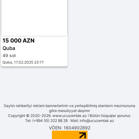
15 000 AZN
Quba
49 sot
Quba, 17.02.2025 23:17
Saytın rəhbərliyi reklam bannerlərinin və yerləşdirilmiş elanların məzmununa
görə məsuliyyət daşımır
Copyright © 2020-2026. www.ucuzemlak.az ! Bütün hüquqlar qorunur.
Tel: (+994 55) 322 88 28 Mail:
info@ucuzemlak.az
VÖEN: 1604902892