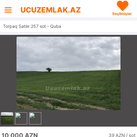
UCUZEMLAK.AZ
Seçilmişlər
Torpaq Satılır 257 sot - Quba
10 000 AZN
39 AZN / sot