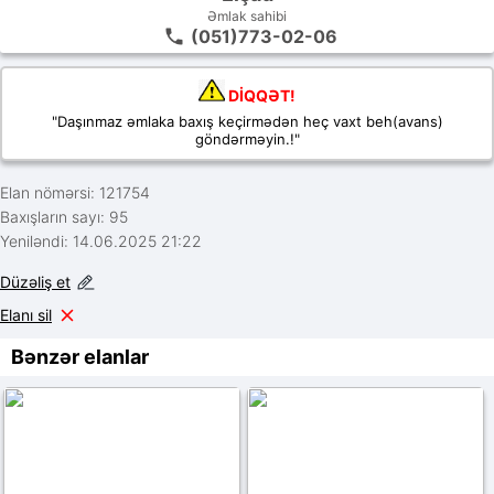
Əmlak sahibi
(051)773-02-06
DİQQƏT!
"Daşınmaz əmlaka baxış keçirmədən heç vaxt beh(avans)
göndərməyin.!"
Elan nömərsi: 121754
Baxışların sayı: 95
Yeniləndi: 14.06.2025 21:22
Düzəliş et
Elanı sil
Bənzər elanlar