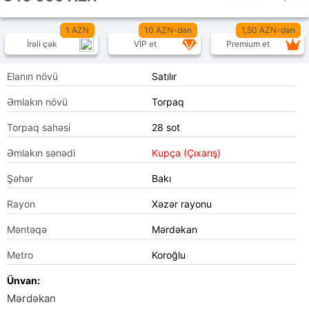
1 AZN
10 AZN-dən
1,50 AZN-dən
İrəli çək
VİP et
Premium et
Elanın növü
Satılır
Əmlakın növü
Torpaq
Torpaq sahəsi
28 sot
Əmlakın sənədi
Kupça (Çıxarış)
Şəhər
Bakı
Rayon
Xəzər rayonu
Məntəqə
Mərdəkan
Metro
Koroğlu
Ünvan:
Mərdəkan