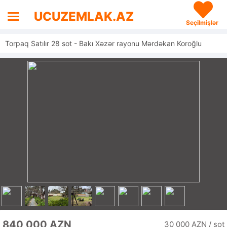
UCUZEMLAK.AZ
Seçilmişlər
Torpaq Satılır 28 sot - Bakı Xəzər rayonu Mərdəkan Koroğlu
840 000 AZN
30 000 AZN / sot