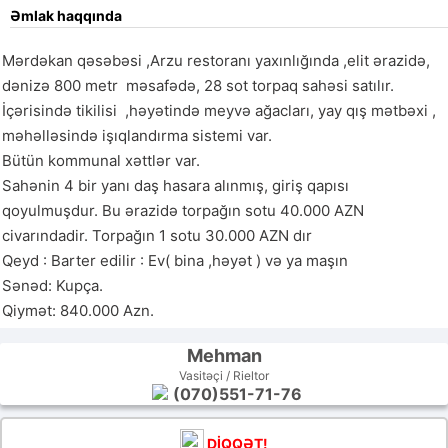
Əmlak haqqında
Mərdəkan qəsəbəsi ,Arzu restoranı yaxınlığında ,elit ərazidə, 
dənizə 800 metr  məsafədə, 28 sot torpaq sahəsi satılır. 
İçərisində tikilisi  ,həyətində meyvə ağacları, yay qış mətbəxi , 
məhəlləsində işıqlandırma sistemi var.

Bütün kommunal xəttlər var. 

Sahənin 4 bir yanı daş hasara alınmış, giriş qapısı 
qoyulmuşdur. Bu ərazidə torpağın sotu 40.000 AZN 
civarındadir. Torpağın 1 sotu 30.000 AZN dır                                                                                                                                                  
Qeyd : Barter edilir : Ev( bina ,həyət ) və ya maşın                                                                                                                               
Sənəd: Kupça.

Qiymət: 840.000 Azn.
Mehman
Vasitəçi / Rieltor
(070)551-71-76
DİQQƏT!