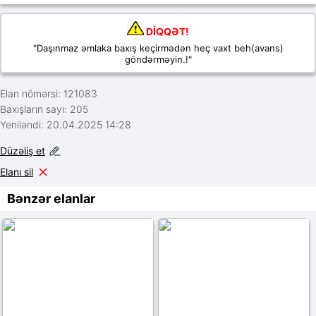
DİQQƏT!
"Daşınmaz əmlaka baxış keçirmədən heç vaxt beh(avans)
göndərməyin.!"
Elan nömərsi: 121083
Baxışların sayı: 205
Yeniləndi: 20.04.2025 14:28
Düzəliş et
Elanı sil
Bənzər elanlar