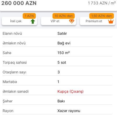
260 000 AZN
1 733 AZN / m²
1 AZN
10 AZN-dən
1,50 AZN-dən
İrəli çək
VİP et
Premium et
Elanın növü
Satılır
Əmlakın növü
Bağ evi
Sahə
150 m²
Torpaq sahəsi
5 sot
Otaqların sayı
3
Mərtəbə
1
Əmlakın sənədi
Kupça (Çıxarış)
Şəhər
Bakı
Rayon
Xəzər rayonu