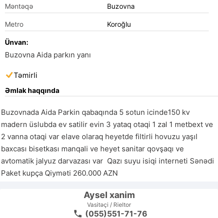
Məntəqə
Buzovna
Metro
Koroğlu
Ünvan:
Buzovna Aida parkın yanı
Təmirli
Əmlak haqqında
Buzovnada Aida Parkin qabaqında 5 sotun icinde150 kv  
madern üslubda ev satilir evin 3 yataq otaqi 1 zal 1 metbext ve 
2 vanna otaqi var elave olaraq heyetde filtirli hovuzu yaşıl 
baxcası bisetkası manqali ve heyet sanitar qovşaqı ve 
avtomatik jalyuz darvazası var  Qazı suyu isiqi interneti Sənədi 
Paket kupça Qiyməti 260.000 AZN
Aysel xanim
Vasitəçi / Rieltor
(055)551-71-76