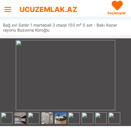
UCUZEMLAK.AZ
Seçilmişlər
Bağ evi Satılır 1 mərtəbəli 3 otaqlı 150 m² 5 sot - Bakı Xəzər
rayonu Buzovna Koroğlu