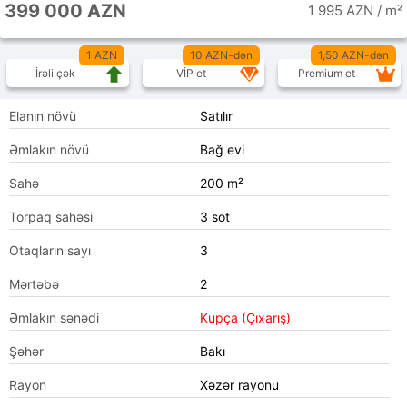
399 000 AZN
1 995 AZN / m²
1 AZN
10 AZN-dən
1,50 AZN-dən
İrəli çək
VİP et
Premium et
Elanın növü
Satılır
Əmlakın növü
Bağ evi
Sahə
200 m²
Torpaq sahəsi
3 sot
Otaqların sayı
3
Mərtəbə
2
Əmlakın sənədi
Kupça (Çıxarış)
Şəhər
Bakı
Rayon
Xəzər rayonu