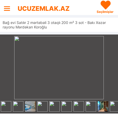
UCUZEMLAK.AZ
Seçilmişlər
Bağ evi Satılır 2 mərtəbəli 3 otaqlı 200 m² 3 sot - Bakı Xəzər
rayonu Mərdəkan Koroğlu