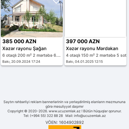
385 000 AZN
397 000 AZN
Xəzər rayonu Şağan
Xəzər rayonu Mərdəkan
6 otaqlı 200 m² 2 mərtəbə 6.5 sot
4 otaqlı 150 m² 2 mərtəbə 5 sot
Bakı, 20.09.2024 17:24
Bakı, 04.01.2025 12:15
Saytın rəhbərliyi reklam bannerlərinin və yerləşdirilmiş elanların məzmununa
görə məsuliyyət daşımır
Copyright © 2020-2026. www.ucuzemlak.az ! Bütün hüquqlar qorunur.
Tel: (+994 55) 322 88 28 Mail:
info@ucuzemlak.az
VÖEN: 1604902892