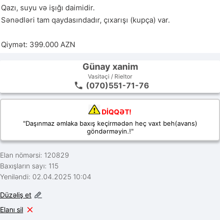
Qazı, suyu və işığı daimidir.

Sənədləri tam qaydasındadır, çıxarışı (kupça) var.

Qiymət: 399.000 AZN
Günay xanim
Vasitəçi / Rieltor
(070)551-71-76
DİQQƏT!
"Daşınmaz əmlaka baxış keçirmədən heç vaxt beh(avans)
göndərməyin.!"
Elan nömərsi: 120829
Baxışların sayı: 115
Yeniləndi: 02.04.2025 10:04
Düzəliş et
Elanı sil