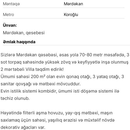
Məntəqə
Mərdəkan
Metro
Koroğlu
Ünvan:
Mərdəkan, qesebesi
Əmlak haqqında
Sizlərə Mərdəkan qəsəbəsi, əsas yola 70-80 metr məsafədə, 3 
sot torpaq sahəsində yüksək zövq və keyfiyyətlə inşa olunmuş 
2 mərtəbəli Villa təqdim edirik!

Ümumi sahəsi 200 m² olan evin qonaq otağı, 3 yataq otağı, 3 
sanitar qovşağı və mətbəxi mövcuddur.

Evin istilik sistemi kombidir, ümumi isti döşəmə sistemi ilə 
təchiz olunub.

Həyətində filterli aşma hovuzu, yay-qış mətbəxi, maşın 
saxlamaq üçün sahəsi, yaşıllıq ərazisi və müxtəlif növdə 
dekorativ ağacları var.
