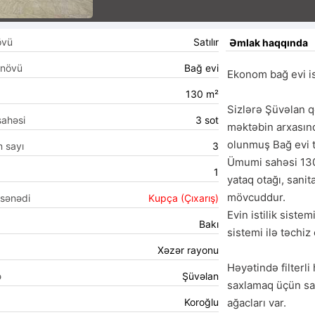
övü
Satılır
Əmlak haqqında
 növü
Bağ evi
Ekonom bağ evi ist
130 m²
Sizlərə Şüvəlan 
sahəsi
3 sot
məktəbin arxasınd
olunmuş Bağ evi t
n sayı
3
Ümumi sahəsi 130 
1
yataq otağı, sanit
mövcuddur.

 sənədi
Kupça (Çıxarış)
Evin istilik siste
Bakı
sistemi ilə təchiz 
Xəzər rayonu
Həyətində filterli
ə
Şüvəlan
saxlamaq üçün sahə
Koroğlu
ağacları var.
