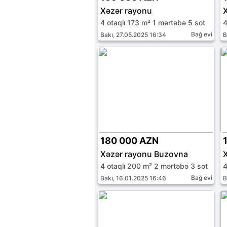
Xəzər rayonu
4 otaqlı 173 m² 1 mərtəbə 5 sot
4
Bağ evi
Bakı, 27.05.2025 16:34
B
180 000 AZN
Xəzər rayonu Buzovna
4 otaqlı 200 m² 2 mərtəbə 3 sot
4
Bağ evi
Bakı, 16.01.2025 16:46
B