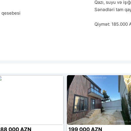
Qazı, suyu və işığı
Sənədləri tam qayd
 qesebesi
Qiymət: 185.000
188 000 AZN
199 000 AZN