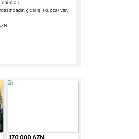
 daimidir.

asındadır, çıxarışı (kupça) var.

 AZN
170 000 AZN