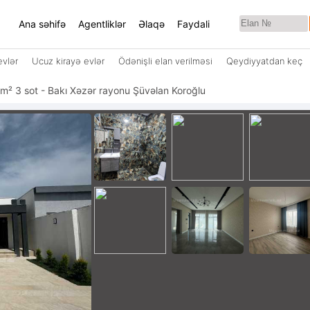
Ana səhifə
Agentliklər
Əlaqə
Faydali
evlər
Ucuz kirayə evlər
Ödənişli elan verilməsi
Qeydiyyatdan keç
30 m² 3 sot - Bakı Xəzər rayonu Şüvəlan Koroğlu