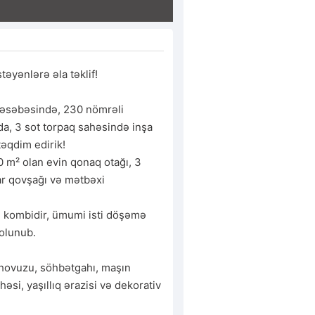
əyənlərə əla təklif! 

qəsəbəsində, 230 nömrəli 
a, 3 sot torpaq sahəsində inşa 
əqdim edirik!

m² olan evin qonaq otağı, 3 
ar qovşağı və mətbəxi 
mi kombidir, ümumi isti döşəmə 
olunub.

 hovuzu, söhbətgahı, maşın 
si, yaşıllıq ərazisi və dekorativ 