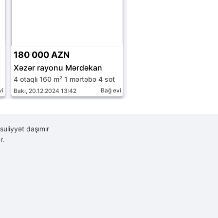
180 000 AZN
Xəzər rayonu Mərdəkan
4 otaqlı 160 m² 1 mərtəbə 4 sot
vi
Bağ evi
Bakı, 20.12.2024 13:42
suliyyət daşımır
r.