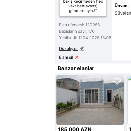
baxış keçirmədən heç
Ünvan:
vaxt beh(avans)
göndərməyin.!"
Şüvəlan
Elan nömərsi: 120956
Baxışların sayı: 176
Yeniləndi: 11.04.2025 16:06
Düzəliş et
Elanı sil
Bənzər elanlar
185 000 AZN