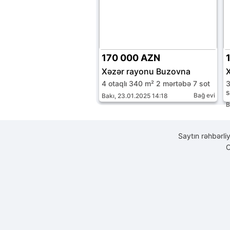
170 000 AZN
Xəzər rayonu Buzovna
4 otaqlı 340 m² 2 mərtəbə 7 sot
3
s
Bağ evi
Bakı, 23.01.2025 14:18
B
Saytın rəhbərli
C