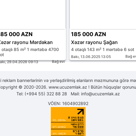
185 000 AZN
185 000 AZN
Xəzər rayonu Mərdəkan
Xəzər rayonu Şağan
 otaqlı 85 m² 1 mərtəbə 4700
4 otaqlı 143 m² 1 mərtəbə 6 sot
ot
Bağ e
Bakı, 13.06.2025 13:05
Bağ evi
akı, 29.04.2026 09:13
yi reklam bannerlərinin və yerləşdirilmiş elanların məzmununa görə mə
opyright © 2020-2026. www.ucuzemlak.az ! Bütün hüquqlar qorunu
Tel: (+994 55) 322 88 28 Mail:
info@ucuzemlak.az
VÖEN: 1604902892