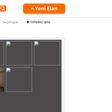
+ Yeni Elan
Seçilmişlər
► İstifadəçi girişi