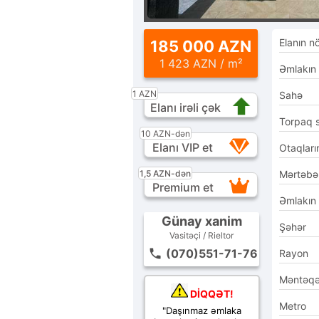
Elanın n
185 000 AZN
1 423 AZN / m²
Əmlakın
1 AZN
Sahə
Elanı irəli çək
Torpaq 
10 AZN-dən
Elanı VIP et
Otaqları
1,5 AZN-dən
Mərtəbə
Premium et
Əmlakın
Günay xanim
Şəhər
Vasitəçi / Rieltor
(070)551-71-76
Rayon
Məntəq
DİQQƏT!
Metro
"Daşınmaz əmlaka