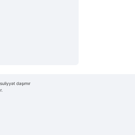
suliyyət daşımır
r.