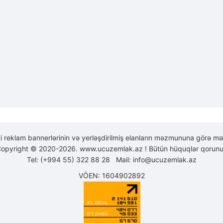
yi reklam bannerlərinin və yerləşdirilmiş elanların məzmununa görə mə
opyright © 2020-2026. www.ucuzemlak.az ! Bütün hüquqlar qorunu
Tel: (+994 55) 322 88 28 Mail:
info@ucuzemlak.az
VÖEN: 1604902892