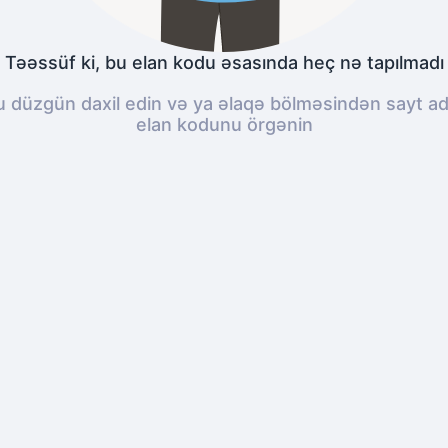
Təəssüf ki, bu elan kodu əsasında heç nə tapılmadı
düzgün daxil edin və ya əlaqə bölməsindən sayt adm
elan kodunu örgənin