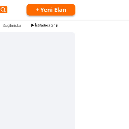
+ Yeni Elan
Seçilmişlər
► İstifadəçi girişi