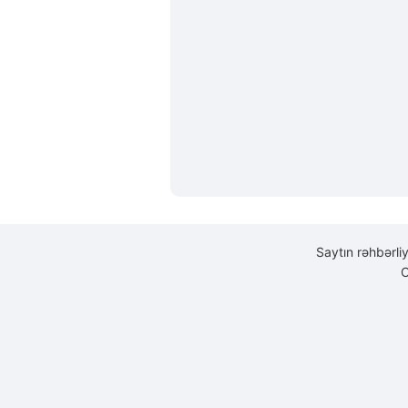
Saytın rəhbərli
C