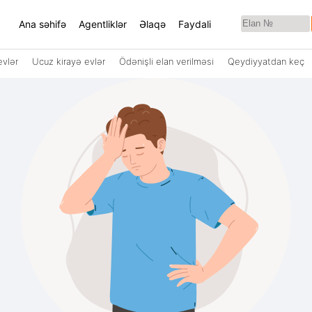
Ana səhifə
Agentliklər
Əlaqə
Faydali
evlər
Ucuz kirayə evlər
Ödənişli elan verilməsi
Qeydiyyatdan keç