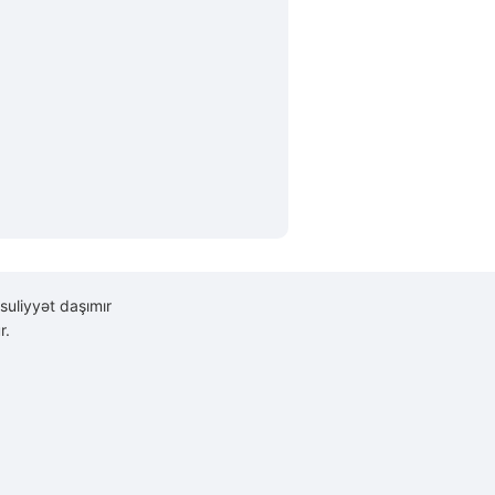
suliyyət daşımır
r.