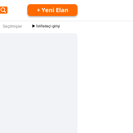
+ Yeni Elan
Seçilmişlər
► İstifadəçi girişi