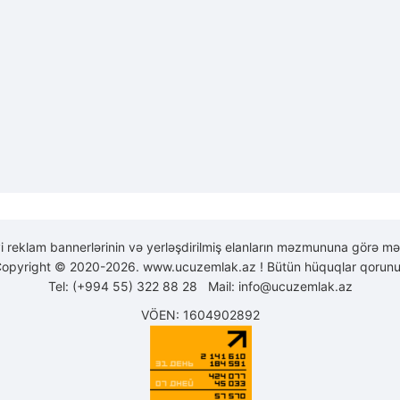
yi reklam bannerlərinin və yerləşdirilmiş elanların məzmununa görə mə
opyright © 2020-2026. www.ucuzemlak.az ! Bütün hüquqlar qorunu
Tel: (+994 55) 322 88 28 Mail:
info@ucuzemlak.az
VÖEN: 1604902892