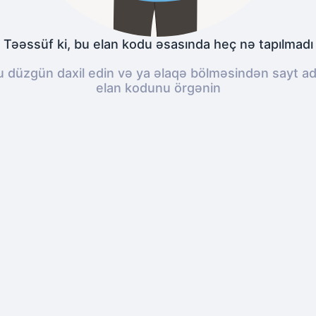
Təəssüf ki, bu elan kodu əsasında heç nə tapılmadı
düzgün daxil edin və ya əlaqə bölməsindən sayt adm
elan kodunu örgənin