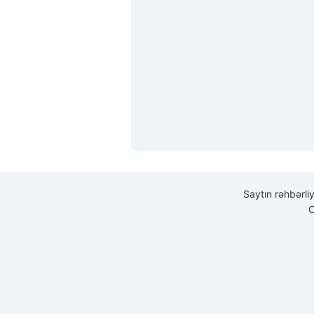
Saytın rəhbərli
C