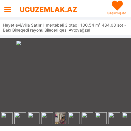
UCUZEMLAK.AZ
Seçilmişlər
Həyət evi/villa Satılır 1 mərtəbəli 3 otaqlı 100.54 m² 434.00 sot -
Bakı Binəqədi rayonu Biləcəri qəs. Avtovağzal