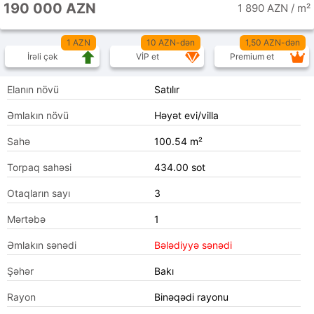
190 000 AZN
1 890 AZN / m²
1 AZN
10 AZN-dən
1,50 AZN-dən
İrəli çək
VİP et
Premium et
Elanın növü
Satılır
Əmlakın növü
Həyət evi/villa
Sahə
100.54 m²
Torpaq sahəsi
434.00 sot
Otaqların sayı
3
Mərtəbə
1
Əmlakın sənədi
Bələdiyyə sənədi
Şəhər
Bakı
Rayon
Binəqədi rayonu