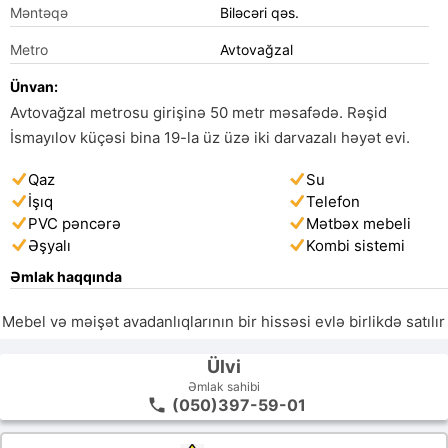
Məntəqə
Biləcəri qəs.
Metro
Avtovağzal
Ünvan:
Avtovağzal metrosu girişinə 50 metr məsafədə. Rəşid
İsmayılov küçəsi bina 19-la üz üzə iki darvazalı həyət evi.
Qaz
Su
İşıq
Telefon
PVC pəncərə
Mətbəx mebeli
Əşyalı
Kombi sistemi
Əmlak haqqında
Mebel və məişət avadanlıqlarının bir hissəsi evlə birlikdə satılır
Ülvi
Əmlak sahibi
(050)397-59-01