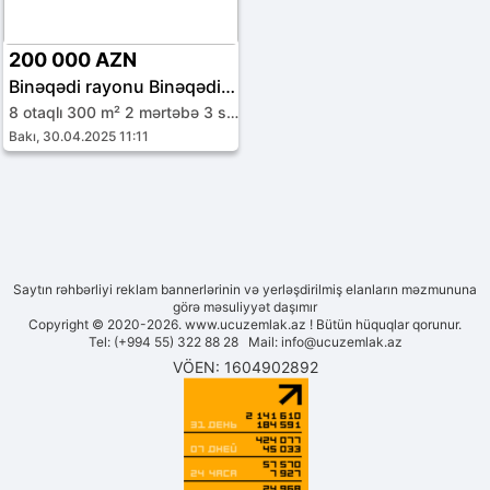
200 000 AZN
Binəqədi rayonu Binəqədi qəs.
8 otaqlı 300 m² 2 mərtəbə 3 sot
Bakı, 30.04.2025 11:11
Saytın rəhbərliyi reklam bannerlərinin və yerləşdirilmiş elanların məzmununa
görə məsuliyyət daşımır
Copyright © 2020-2026. www.ucuzemlak.az ! Bütün hüquqlar qorunur.
Tel: (+994 55) 322 88 28 Mail:
info@ucuzemlak.az
VÖEN: 1604902892