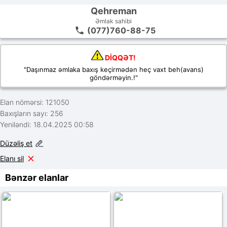
Qehreman
Əmlak sahibi
(077)760-88-75
DİQQƏT!
"Daşınmaz əmlaka baxış keçirmədən heç vaxt beh(avans)
göndərməyin.!"
Elan nömərsi: 121050
Baxışların sayı: 256
Yeniləndi: 18.04.2025 00:58
Düzəliş et
Elanı sil
Bənzər elanlar