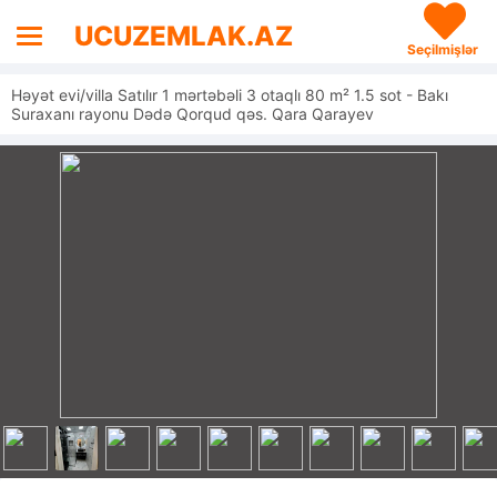
UCUZEMLAK.AZ
Seçilmişlər
Həyət evi/villa Satılır 1 mərtəbəli 3 otaqlı 80 m² 1.5 sot - Bakı
Suraxanı rayonu Dədə Qorqud qəs. Qara Qarayev