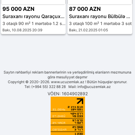
95 000 AZN
87 000 AZN
Suraxanı rayonu Qaraçuxur qəs.
Suraxanı rayonu Bülbülə qəs.
3 otaqlı 90 m² 1 mərtəbə 1.2 sot
3 otaqlı 100 m² 1 mərtəbə 3 sot
Bakı, 10.08.2025 20:39
Bakı, 21.02.2025 01:05
Saytın rəhbərliyi reklam bannerlərinin və yerləşdirilmiş elanların məzmununa
görə məsuliyyət daşımır
Copyright © 2020-2026. www.ucuzemlak.az ! Bütün hüquqlar qorunur.
Tel: (+994 55) 322 88 28 Mail:
info@ucuzemlak.az
VÖEN: 1604902892