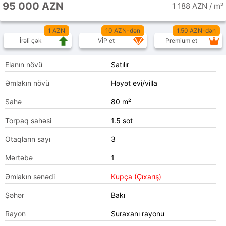
95 000 AZN
1 188 AZN / m²
1 AZN
10 AZN-dən
1,50 AZN-dən
İrəli çək
VİP et
Premium et
Elanın növü
Satılır
Əmlakın növü
Həyət evi/villa
Sahə
80 m²
Torpaq sahəsi
1.5 sot
Otaqların sayı
3
Mərtəbə
1
Əmlakın sənədi
Kupça (Çıxarış)
Şəhər
Bakı
Rayon
Suraxanı rayonu