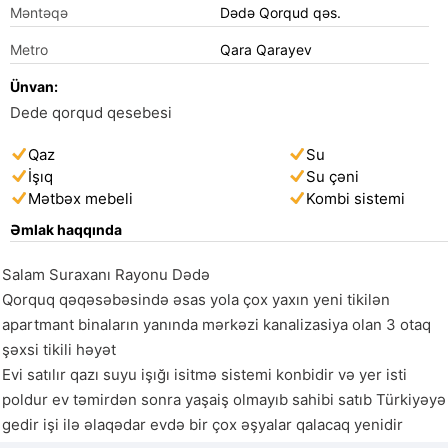
Məntəqə
Dədə Qorqud qəs.
Metro
Qara Qarayev
Ünvan:
Dede qorqud qesebesi
Qaz
Su
İşıq
Su çəni
Mətbəx mebeli
Kombi sistemi
Əmlak haqqında
Salam Suraxanı Rayonu Dədə

Qorquq qəqəsəbəsində əsas yola çox yaxın yeni tikilən 
apartmant binaların yanında mərkəzi kanalizasiya olan 3 otaq 
şəxsi tikili həyət

Evi satılır qazı suyu işığı isitmə sistemi konbidir və yer isti 
poldur ev təmirdən sonra yaşaiş olmayıb sahibi satıb Türkiyəyə 
gedir işi ilə əlaqədar evdə bir çox əşyalar qalacaq yenidir