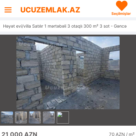
UCUZEMLAK.AZ
Seçilmişlər
Həyət evi/villa Satılır 1 mərtəbəli 3 otaqlı 300 m² 3 sot - Gəncə
21 000 AZN
70 AZN / m²