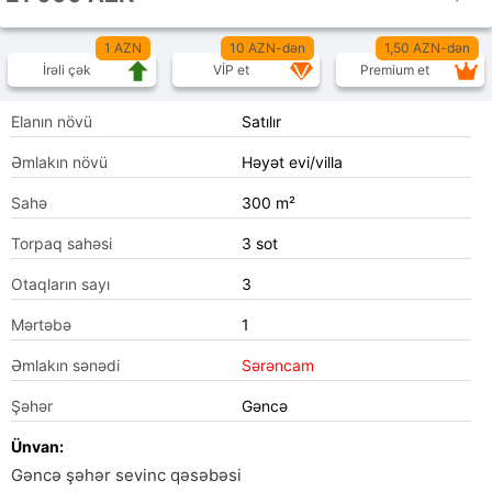
1 AZN
10 AZN-dən
1,50 AZN-dən
İrəli çək
VİP et
Premium et
Elanın növü
Satılır
Əmlakın növü
Həyət evi/villa
Sahə
300 m²
Torpaq sahəsi
3 sot
Otaqların sayı
3
Mərtəbə
1
Əmlakın sənədi
Sərəncam
Şəhər
Gəncə
Ünvan:
Gəncə şəhər sevinc qəsəbəsi