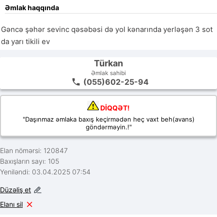
Əmlak haqqında
Gəncə şəhər sevinc qəsəbəsi də yol kənarında yerləşən 3 sot 
da yarı tikili ev 
Türkan
Əmlak sahibi
(055)602-25-94
DİQQƏT!
"Daşınmaz əmlaka baxış keçirmədən heç vaxt beh(avans)
göndərməyin.!"
Elan nömərsi: 120847
Baxışların sayı: 105
Yeniləndi: 03.04.2025 07:54
Düzəliş et
Elanı sil