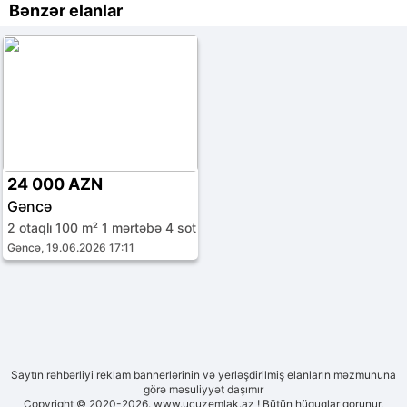
Bənzər elanlar
24 000 AZN
Gəncə
2 otaqlı 100 m² 1 mərtəbə 4 sot
Gəncə, 19.06.2026 17:11
Saytın rəhbərliyi reklam bannerlərinin və yerləşdirilmiş elanların məzmununa
görə məsuliyyət daşımır
Copyright © 2020-2026. www.ucuzemlak.az ! Bütün hüquqlar qorunur.