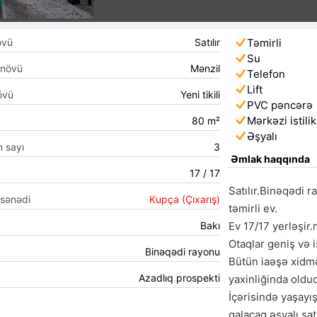
övü
Satılır
Təmirli
Su
 növü
Mənzil
Telefon
Lift
övü
Yeni tikili
PVC pəncərə
Mərkəzi istilik
80 m²
Əşyalı
n sayı
3
Əmlak haqqında
17 / 17
Satılır.Binəqədi r
 sənədi
Kupça (Çıxarış)
təmirli ev.

Bakı
Ev 17/17 yerləşir.
Otaqlar geniş və is
Binəqədi rayonu
Bütün iaəşə xidmət
Azadlıq prospekti
yaxinliğinda olduq
İçərisində yaşayı
qalacaq.əşyalı satı