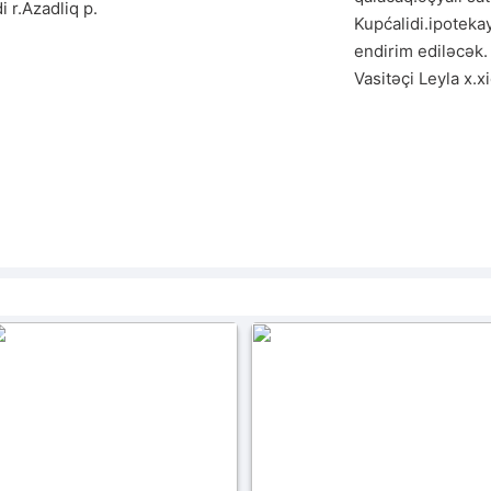
 r.Azadliq p.
Kupćalidi.ipotekay
endirim ediləcək.

Vasitəçi Leyla x.x