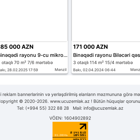
185 000 AZN
171 000 AZN
Binəqədi rayonu 9-cu mikrorayon
Binəqədi rayonu Biləcəri qəs
 otaqlı 70 m² 7/6 mərtəbə
3 otaqlı 114 m² 15/4 mərtəbə
Mənzil
Mənz
akı, 28.02.2025 17:59
Bakı, 02.04.2024 06:44
yi reklam bannerlərinin və yerləşdirilmiş elanların məzmununa görə mə
opyright © 2020-2026. www.ucuzemlak.az ! Bütün hüquqlar qorunu
Tel: (+994 55) 322 88 28 Mail:
info@ucuzemlak.az
VÖEN: 1604902892