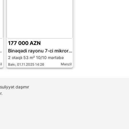
177 000 AZN
.
Binəqədi rayonu 7-ci mikrorayon
2 otaqlı 53 m² 10/10 mərtəbə
il
Mənzil
Bakı, 01.11.2025 14:26
suliyyət daşımır
r.