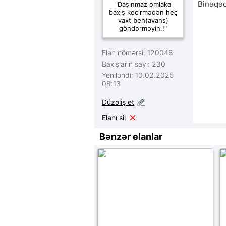
Binəqədi
"Daşınmaz əmlaka
baxış keçirmədən heç
vaxt beh(avans)
göndərməyin.!"
Elan nömərsi: 120046
Baxışların sayı: 230
Yeniləndi: 10.02.2025
08:13
Düzəliş et
Elanı sil
Bənzər elanlar