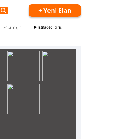
+ Yeni Elan
Seçilmişlər
► İstifadəçi girişi