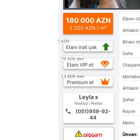
Elanın n
180 000 AZN
2 250 AZN / m²
Əmlakın
1 AZN
Binaın n
Elanı irəli çək
Sahə
10 AZN-dən
Elanı VIP et
Otaqları
1,5 AZN-dən
Mərtəbə
Premium et
Əmlakın
Leyla x
Şəhər
Vasitəçi / Rieltor
(051)959-92-
Rayon
44
Metro
Ünvan:
DİQQƏT!