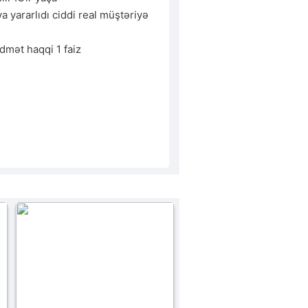
a yararlıdı ciddi real müştəriyə 
idmət haqqi 1 faiz