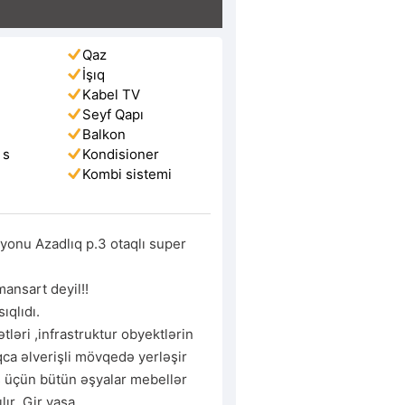
Qaz
İşıq
Kabel TV
Seyf Qapı
Balkon
 s
Kondisioner
Kombi sistemi
ayonu Azadlıq p.3 otaqlı super 
mansart deyil!!

ıqlıdı.

ləri ,infrastruktur obyektlərin 
ca əlverişli mövqedə yerləşir

ş üçün bütün əşyalar mebellər 
lır .Gir yaşa
