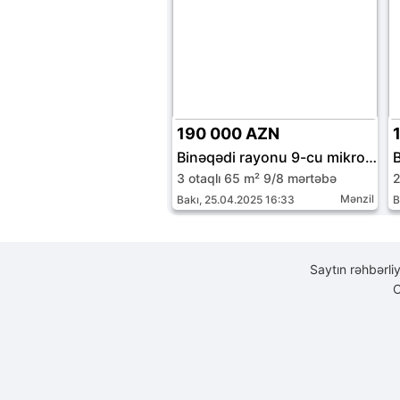
190 000 AZN
Binəqədi rayonu 9-cu mikrorayon
3 otaqlı 65 m² 9/8 mərtəbə
2
Mənzil
Bakı, 25.04.2025 16:33
B
Saytın rəhbərli
C