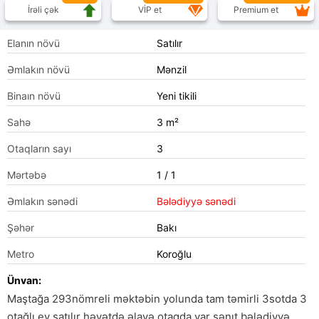
İrəli çək
VİP et
Premium et
Elanın növü
Satılır
Əmlakın növü
Mənzil
Binaın növü
Yeni tikili
Sahə
3 m²
Otaqların sayı
3
Mərtəbə
1 / 1
Əmlakın sənədi
Bələdiyyə sənədi
Şəhər
Bakı
Metro
Koroğlu
Ünvan:
Maştağa 293nömreli məktəbin yolunda tam təmirli 3sotda 3
otağlı ev satılır həyətdə əlavə otaqda var sənıt bələdiyyə