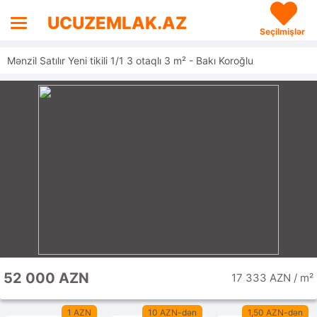
UCUZEMLAK.AZ
Seçilmişlər
Mənzil Satılır Yeni tikili 1/1 3 otaqlı 3 m² - Bakı Koroğlu
52 000 AZN
17 333 AZN / m²
1 AZN
10 AZN-dən
1,50 AZN-dən