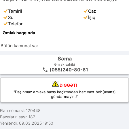
Təmirli
Qaz
Su
İşıq
Telefon
Əmlak haqqında
Bütün kamunal var
Səma
Əmlak sahibi
(055)240-80-61
DİQQƏT!
"Daşınmaz əmlaka baxış keçirmədən heç vaxt beh(avans)
göndərməyin.!"
Elan nömərsi: 120448
Baxışların sayı: 182
Yeniləndi: 09.03.2025 19:50