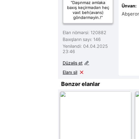
"Daşınmaz əmlaka
Ünvan:
baxış keçirmədən heç
vaxt beh(avans)
Abşero
göndərməyin.!"
Elan nömərsi: 120882
Baxışların sayı: 146
Yeniləndi: 04.04.2025
23:46
Düzəliş et
Elanı sil
Bənzər elanlar