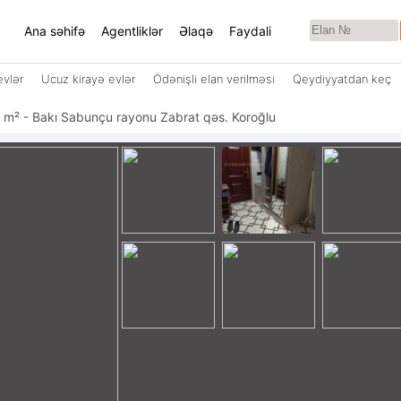
Ana səhifə
Agentliklər
Əlaqə
Faydali
evlər
Ucuz kirayə evlər
Ödənişli elan verilməsi
Qeydiyyatdan keç
ı 85 m² - Bakı Sabunçu rayonu Zabrat qəs. Koroğlu