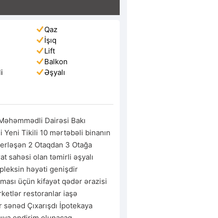
Qaz
İşıq
Lift
Balkon
i
Əşyalı
i
əhəmmədli Dairəsi Bakı 
Yeni Tikili 10 mərtəbəli binanın 
erləşən 2 Otaqdan 3 Otağa 
 sahəsi olan təmirli əşyalı 
pleksin həyəti genişdir 
ması üçün kifayət qədər ərazisi 
ketlər restoranlar iaşə 
r sənəd Çıxarışdı İpotekaya 
ıcıya endirim olunacaq 