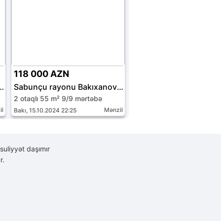
118 000 AZN
onu Bakıxanov qəs.
Sabunçu rayonu Bakıxanov qəs.
2 otaqlı 55 m² 9/9 mərtəbə
il
Mənzil
Bakı, 15.10.2024 22:25
suliyyət daşımır
r.