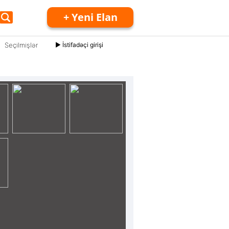
+ Yeni Elan
Seçilmişlər
► İstifadəçi girişi