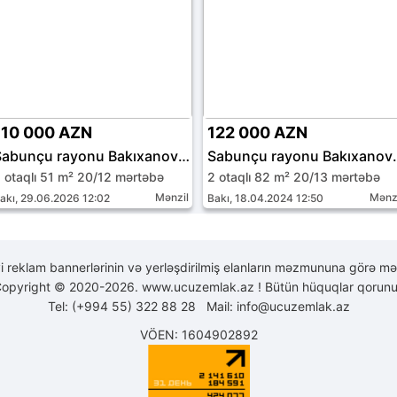
110 000 AZN
122 000 AZN
Sabunçu rayonu Bakıxanov qəs.
Sabunçu ray
 otaqlı 51 m² 20/12 mərtəbə
2 otaqlı 82 m² 20/13 mərtəbə
Mənzil
Mənz
akı, 29.06.2026 12:02
Bakı, 18.04.2024 12:50
yi reklam bannerlərinin və yerləşdirilmiş elanların məzmununa görə mə
opyright © 2020-2026. www.ucuzemlak.az ! Bütün hüquqlar qorunu
Tel: (+994 55) 322 88 28 Mail:
info@ucuzemlak.az
VÖEN: 1604902892