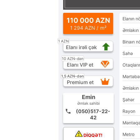
Elanın n
110 000 AZN
1 294 AZN / m²
Əmlakın
1 AZN
Binaın n
Elanı irəli çək
Sahə
10 AZN-dən
Elanı VIP et
Otaqları
1,5 AZN-dən
Mərtəbə
Premium et
Əmlakın
Emin
Şəhər
Əmlak sahibi
(050)517-22-
Rayon
42
Məntəq
Metro
DİQQƏT!