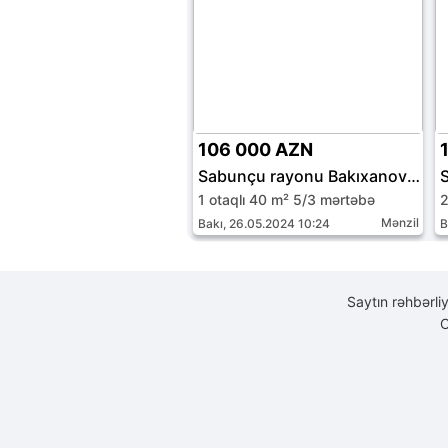
106 000 AZN
Sabunçu rayonu Bakıxanov qəs.
1 otaqlı 40 m² 5/3 mərtəbə
2
Mənzil
Bakı, 26.05.2024 10:24
B
Saytın rəhbərli
C