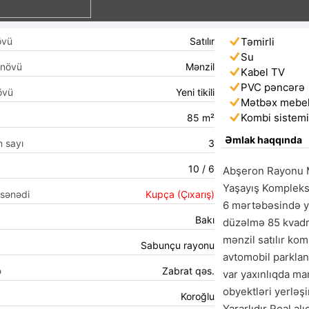
övü
Satılır
Təmirli
Su
 növü
Mənzil
Kabel TV
PVC pəncərə
övü
Yeni tikili
Mətbəx mebel
Kombi sistem
85 m²
Əmlak haqqında
n sayı
3
10 / 6
Abşeron Rayonu M
Yaşayış Kompleksi 
 sənədi
Kupça (Çıxarış)
6 mərtəbəsində y
Bakı
düzəlmə 85 kvadrat
mənzil satılır kom
Sabunçu rayonu
avtomobil parklan
ə
Zabrat qəs.
var yaxınlıqda mar
obyektləri yerləşi
Koroğlu
Yararlıdır Real al