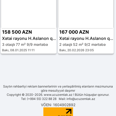
158 500 AZN
167 000 AZN
Xətai rayonu H.Aslanon qəs.
Xətai rayonu H.Aslanon qəs.
3 otaqlı 77 m² 9/9 mərtəbə
2 otaqlı 52 m² 9/2 mərtəbə
Bakı, 08.01.2025 11:11
Bakı, 20.02.2026 23:05
Saytın rəhbərliyi reklam bannerlərinin və yerləşdirilmiş elanların məzmununa
görə məsuliyyət daşımır
Copyright © 2020-2026. www.ucuzemlak.az ! Bütün hüquqlar qorunur.
Tel: (+994 55) 322 88 28 Mail:
info@ucuzemlak.az
VÖEN: 1604902892