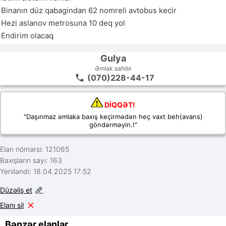
Binanın düz qabagindan 62 nomreli avtobus kecir

Hezi aslanov metrosuna 10 deq yol

Endirim olacaq
Gulya
Əmlak sahibi
(070)228-44-17
DİQQƏT!
"Daşınmaz əmlaka baxış keçirmədən heç vaxt beh(avans)
göndərməyin.!"
Elan nömərsi: 121065
Baxışların sayı: 163
Yeniləndi: 18.04.2025 17:52
Düzəliş et
Elanı sil
Bənzər elanlar