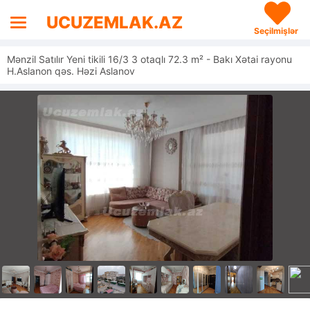
UCUZEMLAK.AZ
Seçilmişlər
Mənzil Satılır Yeni tikili 16/3 3 otaqlı 72.3 m² - Bakı Xətai rayonu
H.Aslanon qəs. Həzi Aslanov