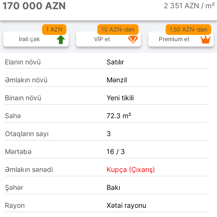
170 000 AZN
2 351 AZN / m²
1 AZN
10 AZN-dən
1,50 AZN-dən
İrəli çək
VİP et
Premium et
Elanın növü
Satılır
Əmlakın növü
Mənzil
Binaın növü
Yeni tikili
Sahə
72.3 m²
Otaqların sayı
3
Mərtəbə
16 / 3
Əmlakın sənədi
Kupça (Çıxarış)
Şəhər
Bakı
Rayon
Xətai rayonu