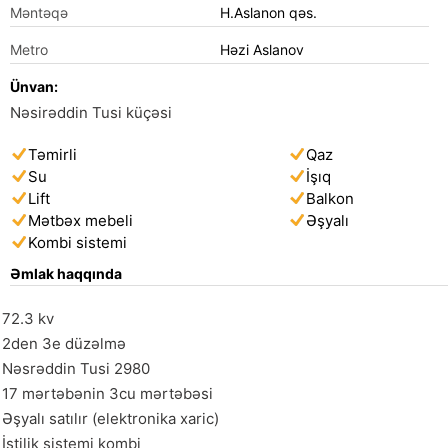
Məntəqə
H.Aslanon qəs.
Metro
Həzi Aslanov
Ünvan:
Nəsirəddin Tusi küçəsi
Təmirli
Qaz
Su
İşıq
Lift
Balkon
Mətbəx mebeli
Əşyalı
Kombi sistemi
Əmlak haqqında
72.3 kv

2den 3e düzəlmə

Nəsrəddin Tusi 2980

17 mərtəbənin 3cu mərtəbəsi 

Əşyalı satılır (elektronika xaric)

İstilik sistemi kombi
