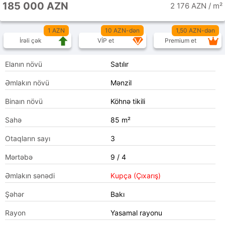
185 000 AZN
2 176 AZN / m²
1 AZN
10 AZN-dən
1,50 AZN-dən
İrəli çək
VİP et
Premium et
Elanın növü
Satılır
Əmlakın növü
Mənzil
Binaın növü
Köhnə tikili
Sahə
85 m²
Otaqların sayı
3
Mərtəbə
9 / 4
Əmlakın sənədi
Kupça (Çıxarış)
Şəhər
Bakı
Rayon
Yasamal rayonu