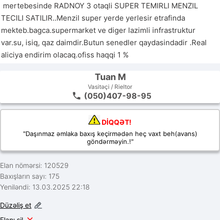
 mertebesinde RADNOY 3 otaqli SUPER TEMIRLI MENZIL 
TECILI SATILIR..Menzil super yerde yerlesir etrafinda 
mekteb.bagca.supermarket ve diger lazimli infrastruktur 
var.su, isiq, qaz daimdir.Butun senedler qaydasindadir .Real 
Tuan M
Vasitəçi / Rieltor
(050)407-98-95
DİQQƏT!
"Daşınmaz əmlaka baxış keçirmədən heç vaxt beh(avans)
göndərməyin.!"
Elan nömərsi: 120529
Baxışların sayı: 175
Yeniləndi: 13.03.2025 22:18
Düzəliş et
Elanı sil