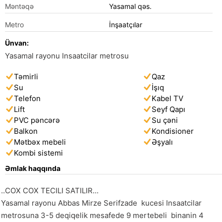
Məntəqə
Yasamal qəs.
Metro
İnşaatçılar
Ünvan:
Yasamal rayonu Insaatcilar metrosu
Təmirli
Qaz
Su
İşıq
Telefon
Kabel TV
Lift
Seyf Qapı
PVC pəncərə
Su çəni
Balkon
Kondisioner
Mətbəx mebeli
Əşyalı
Kombi sistemi
Əmlak haqqında
..COX COX TECILI SATILIR...

Yasamal rayonu Abbas Mirze Serifzade  kucesi Insaatcilar 
metrosuna 3-5 deqiqelik mesafede 9 mertebeli  binanin 4 
