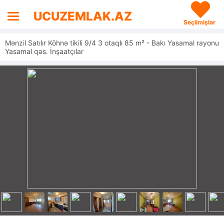
UCUZEMLAK.AZ
Seçilmişlər
Mənzil Satılır Köhnə tikili 9/4 3 otaqlı 85 m² - Bakı Yasamal rayonu
Yasamal qəs. İnşaatçılar