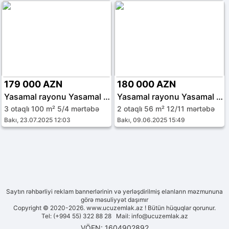
179 000 AZN
180 000 AZN
Yasamal rayonu Yasamal qəs.
Yasamal rayonu Yasamal qəs.
3 otaqlı 100 m² 5/4 mərtəbə
2 otaqlı 56 m² 12/11 mərtəbə
Bakı, 23.07.2025 12:03
Bakı, 09.06.2025 15:49
Saytın rəhbərliyi reklam bannerlərinin və yerləşdirilmiş elanların məzmununa
görə məsuliyyət daşımır
Copyright © 2020-2026. www.ucuzemlak.az ! Bütün hüquqlar qorunur.
Tel: (+994 55) 322 88 28 Mail:
info@ucuzemlak.az
VÖEN: 1604902892