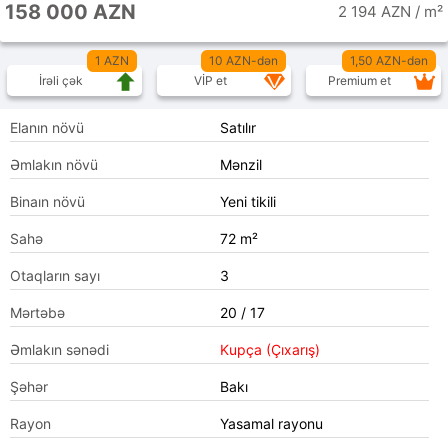
158 000 AZN
2 194 AZN / m²
1 AZN
10 AZN-dən
1,50 AZN-dən
İrəli çək
VİP et
Premium et
Elanın növü
Satılır
Əmlakın növü
Mənzil
Binaın növü
Yeni tikili
Sahə
72 m²
Otaqların sayı
3
Mərtəbə
20 / 17
Əmlakın sənədi
Kupça (Çıxarış)
Şəhər
Bakı
Rayon
Yasamal rayonu