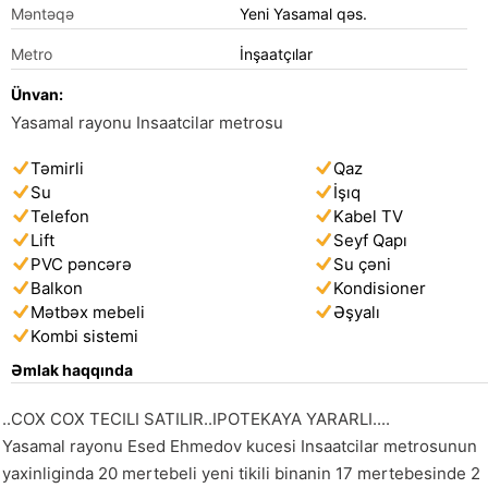
Məntəqə
Yeni Yasamal qəs.
Metro
İnşaatçılar
Ünvan:
Yasamal rayonu Insaatcilar metrosu
Təmirli
Qaz
Su
İşıq
Telefon
Kabel TV
Lift
Seyf Qapı
PVC pəncərə
Su çəni
Balkon
Kondisioner
Mətbəx mebeli
Əşyalı
Kombi sistemi
Əmlak haqqında
..COX COX TECILI SATILIR..IPOTEKAYA YARARLI....

Yasamal rayonu Esed Ehmedov kucesi Insaatcilar metrosunun 
yaxinliginda 20 mertebeli yeni tikili binanin 17 mertebesinde 2 