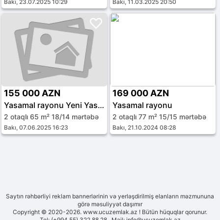
Bakı, 23.07.2025 10:29
Bakı, 11.03.2025 20:50
155 000 AZN
169 000 AZN
Yasamal rayonu Yeni Yasamal qəs.
Yasamal rayonu
2 otaqlı 65 m² 18/14 mərtəbə
2 otaqlı 77 m² 15/15 mərtəbə
Bakı, 07.06.2025 16:23
Bakı, 21.10.2024 08:28
Saytın rəhbərliyi reklam bannerlərinin və yerləşdirilmiş elanların məzmununa
görə məsuliyyət daşımır
Copyright © 2020-2026. www.ucuzemlak.az ! Bütün hüquqlar qorunur.
Tel: (+994 55) 322 88 28 Mail:
info@ucuzemlak.az