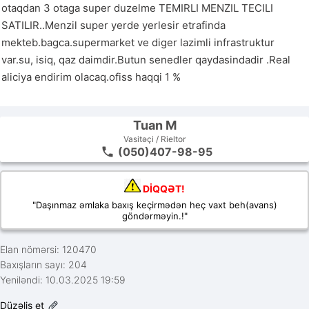
otaqdan 3 otaga super duzelme TEMIRLI MENZIL TECILI 
SATILIR..Menzil super yerde yerlesir etrafinda 
mekteb.bagca.supermarket ve diger lazimli infrastruktur 
var.su, isiq, qaz daimdir.Butun senedler qaydasindadir .Real 
aliciya endirim olacaq.ofiss haqqi 1 %

Tuan M
Vasitəçi / Rieltor
(050)407-98-95
DİQQƏT!
"Daşınmaz əmlaka baxış keçirmədən heç vaxt beh(avans)
göndərməyin.!"
Elan nömərsi: 120470
Baxışların sayı: 204
Yeniləndi: 10.03.2025 19:59
Düzəliş et