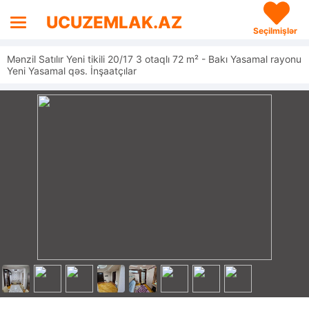
UCUZEMLAK.AZ
Seçilmişlər
Mənzil Satılır Yeni tikili 20/17 3 otaqlı 72 m² - Bakı Yasamal rayonu
Yeni Yasamal qəs. İnşaatçılar