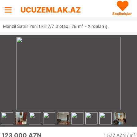
UCUZEMLAK.AZ
Seçilmişlər
Mənzil Satılır Yeni tikili 7/7 3 otaqlı 78 m² - Xırdalan ş.
123 000 AZN
1 577 AZN / m²