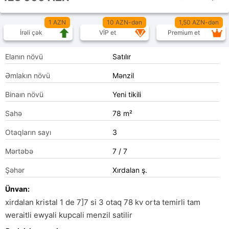
1 AZN
10 AZN-dən
1,50 AZN-dən
İrəli çək
VİP et
Premium et
Elanın növü
Satılır
Əmlakın növü
Mənzil
Binaın növü
Yeni tikili
Sahə
78 m²
Otaqların sayı
3
Mərtəbə
7 / 7
Şəhər
Xırdalan ş.
Ünvan:
xirdalan kristal 1 de 7]7 si 3 otaq 78 kv orta temirli tam
weraitli ewyali kupcali menzil satilir