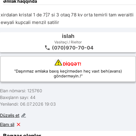
Əmlak haqqında
xirdalan kristal 1 de 7]7 si 3 otaq 78 kv orta temirli tam weraitli 
ewyali kupcali menzil satilir
islah
Vasitəçi / Rieltor
(070)970-70-04
DİQQƏT!
"Daşınmaz əmlaka baxış keçirmədən heç vaxt beh(avans)
göndərməyin.!"
Elan nömərsi: 125760
Baxışların sayı: 44
Yeniləndi: 06.07.2026 19:03
Düzəliş et
Elanı sil
Bənzər elanlar