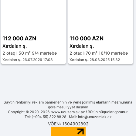
112 000 AZN
110 000 AZN
Xırdalan ş.
Xırdalan ş.
2 otaqlı 50 m² 9/4 mərtəbə
2 otaqlı 70 m² 16/10 mərtəbə
Xırdalan ş., 26.07.2026 17:08
Xırdalan ş., 28.03.2025 15:32
Saytın rəhbərliyi reklam bannerlərinin və yerləşdirilmiş elanların məzmununa
görə məsuliyyət daşımır
Copyright © 2020-2026. www.ucuzemlak.az ! Bütün hüquqlar qorunur.
Tel: (+994 55) 322 88 28 Mail:
info@ucuzemlak.az
VÖEN: 1604902892