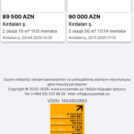
89 500 AZN
90 000 AZN
Xırdalan ş.
Xırdalan ş.
2 otaqlı 70 m² 11/5 mərtəbə
2 otaqlı 50 m² 17/14 mərtəbə
Xırdalan ş., 02.04.2025 14:25
Xırdalan ş., 22.11.2025 17:15
Saytın rəhbərliyi reklam bannerlərinin və yerləşdirilmiş elanların məzmununa
görə məsuliyyət daşımır
Copyright © 2020-2026. www.ucuzemlak.az ! Bütün hüquqlar qorunur.
Tel: (+994 55) 322 88 28 Mail:
info@ucuzemlak.az
VÖEN: 1604902892