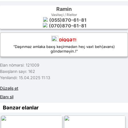
Ramin
Vasitəçi / Rieltor
(055)870-61-81
(070)870-61-81
DİQQƏT!
"Daşınmaz əmlaka baxış keçirmədən heç vaxt beh(avans)
göndərməyin.!"
Elan nömərsi: 121009
Baxışların sayı: 162
Yeniləndi: 15.04.2025 11:13
Düzəliş et
Elanı sil
Bənzər elanlar