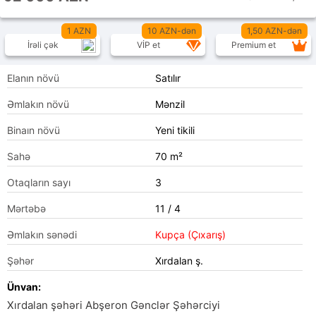
1 AZN
10 AZN-dən
1,50 AZN-dən
İrəli çək
VİP et
Premium et
Elanın növü
Satılır
Əmlakın növü
Mənzil
Binaın növü
Yeni tikili
Sahə
70 m²
Otaqların sayı
3
Mərtəbə
11 / 4
Əmlakın sənədi
Kupça (Çıxarış)
Şəhər
Xırdalan ş.
Ünvan:
Xırdalan şəhəri Abşeron Gənclər Şəhərciyi