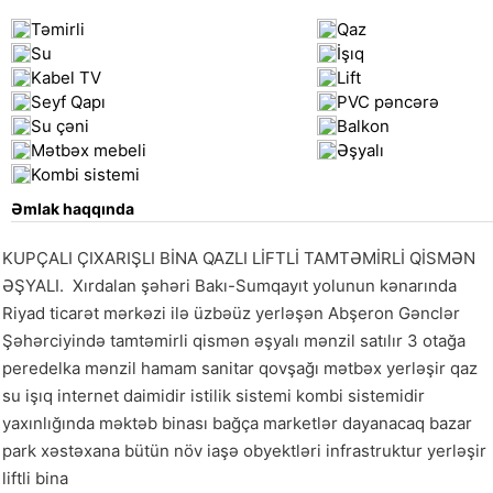
Təmirli
Qaz
Su
İşıq
Kabel TV
Lift
Seyf Qapı
PVC pəncərə
Su çəni
Balkon
Mətbəx mebeli
Əşyalı
Kombi sistemi
Əmlak haqqında
KUPÇALI ÇIXARIŞLI BİNA QAZLI LİFTLİ TAMTƏMİRLİ QİSMƏN 
ƏŞYALI.  Xırdalan şəhəri Bakı-Sumqayıt yolunun kənarında 
Riyad ticarət mərkəzi ilə üzbəüz yerləşən Abşeron Gənclər 
Şəhərciyində tamtəmirli qismən əşyalı mənzil satılır 3 otağa 
peredelka mənzil hamam sanitar qovşağı mətbəx yerləşir qaz 
su işıq internet daimidir istilik sistemi kombi sistemidir 
yaxınlığında məktəb binası bağça marketlər dayanacaq bazar 
park xəstəxana bütün növ iaşə obyektləri infrastruktur yerləşir 
liftli bina 