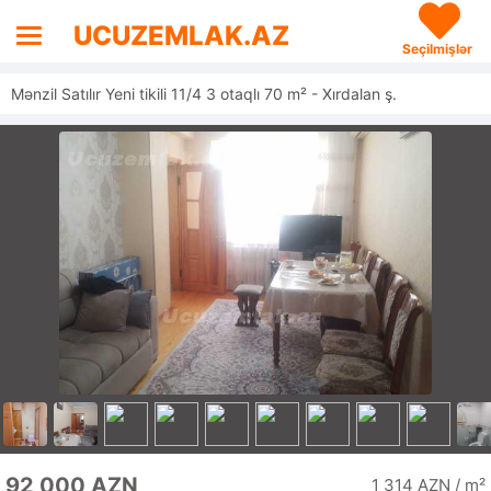
UCUZEMLAK.AZ
Seçilmişlər
Mənzil Satılır Yeni tikili 11/4 3 otaqlı 70 m² - Xırdalan ş.
92 000 AZN
1 314 AZN / m²