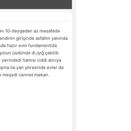
ən 10-dəyqədən az məsafədə 
kəndinin girişində asfaltın yanında 
ində hazır evin fundamentidə 
 yolun üsdündə di,işığ çəkilib 
yerindədi hamısı ciddi alıcıya 
aşma ilə.yan yörəsində evlər də 
də meşədi cənnət məkan.