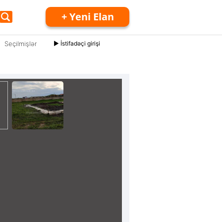
+ Yeni Elan
Seçilmişlər
► İstifadəçi girişi