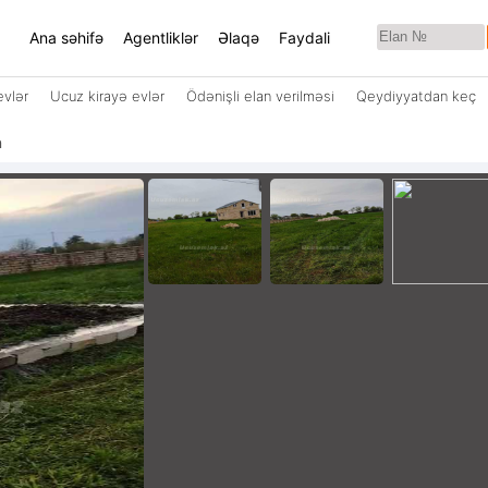
Ana səhifə
Agentliklər
Əlaqə
Faydali
evlər
Ucuz kirayə evlər
Ödənişli elan verilməsi
Qeydiyyatdan keç
n