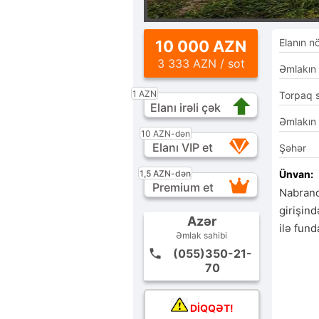
Elanın n
10 000 AZN
3 333 AZN / sot
Əmlakın
1 AZN
Torpaq 
Elanı irəli çək
Əmlakın
10 AZN-dən
Elanı VIP et
Şəhər
1,5 AZN-dən
Ünvan:
Premium et
Nabrand
girişind
Azər
ilə fund
Əmlak sahibi
(055)350-21-
70
DİQQƏT!