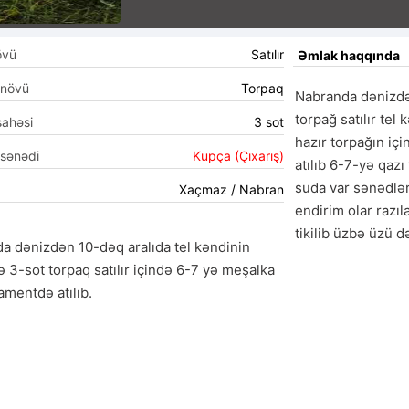
övü
Satılır
Əmlak haqqında
 növü
Torpaq
Nabranda dənizd
torpağ satılır tel 
sahəsi
3 sot
hazır torpağın iç
 sənədi
Kupça (Çıxarış)
atılıb 6-7-yə qazı
suda var sənədlər 
Xaçmaz / Nabran
endirim olar razıl
tikilib üzbə üzü 
a dənizdən 10-dəq aralıda tel kəndinin
ə 3-sot torpaq satılır içində 6-7 yə meşalka
amentdə atılıb.