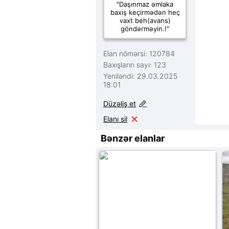
"Daşınmaz əmlaka
baxış keçirmədən heç
vaxt beh(avans)
göndərməyin.!"
Elan nömərsi: 120784
Baxışların sayı: 123
Yeniləndi: 29.03.2025
18:01
Düzəliş et
Elanı sil
Bənzər elanlar