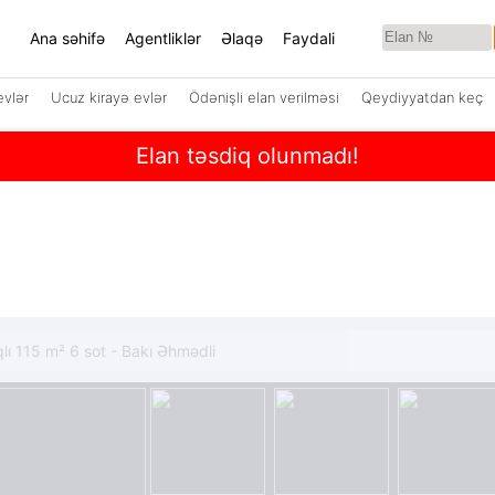
Ana səhifə
Agentliklər
Əlaqə
Faydali
evlər
Ucuz kirayə evlər
Ödənişli elan verilməsi
Qeydiyyatdan keç
Elan təsdiq olunmadı!
aqlı 115 m² 6 sot - Bakı Əhmədli