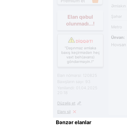
Premium et
Əmlakın
Elan qəbul
Şəhər
olunmadı...!
Metro
Ünvan:
DİQQƏT!
Hovsan
"Daşınmaz əmlaka
baxış keçirmədən heç
vaxt beh(avans)
göndərməyin.!"
Elan nömərsi: 120825
Baxışların sayı: 93
Yeniləndi: 01.04.2025
20:18
Düzəliş et
Elanı sil
Bənzər elanlar