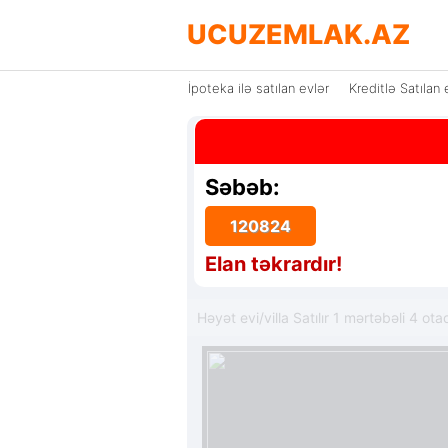
UCUZEMLAK.AZ
İpoteka ilə satılan evlər
Kreditlə Satılan 
Səbəb:
120824
Elan təkrardır!
Həyət evi/villa Satılır 1 mərtəbəli 4 ot