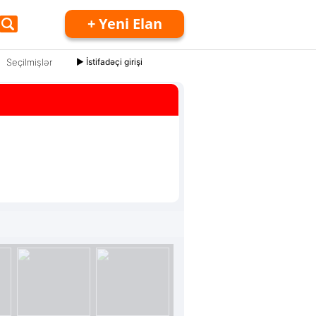
+ Yeni Elan
Seçilmişlər
► İstifadəçi girişi