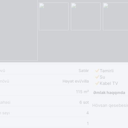
övü
Satılır
Təmirli
Su
 növü
Həyət evi/villa
Kabel TV
115 m²
Əmlak haqqında
sahəsi
6 sot
Hövsan qesebesi
n sayı
4
1