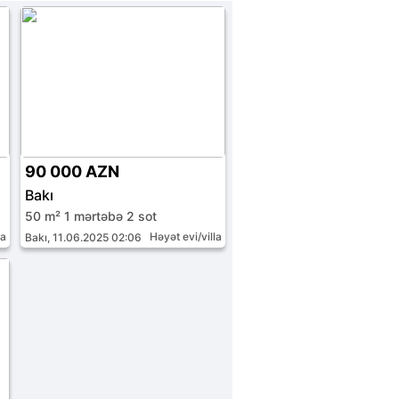
90 000 AZN
Bakı
50 m² 1 mərtəbə 2 sot
la
Həyət evi/villa
Bakı, 11.06.2025 02:06