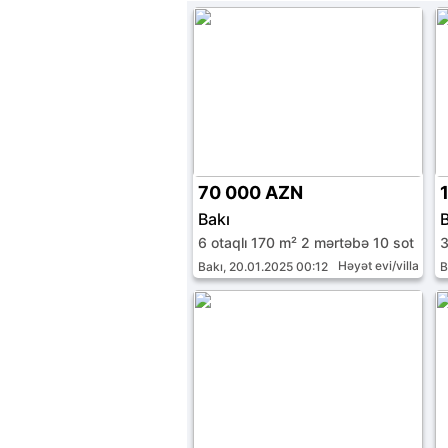
70 000 AZN
Bakı
B
6 otaqlı 170 m² 2 mərtəbə 10 sot
3
Həyət evi/villa
Bakı, 20.01.2025 00:12
B