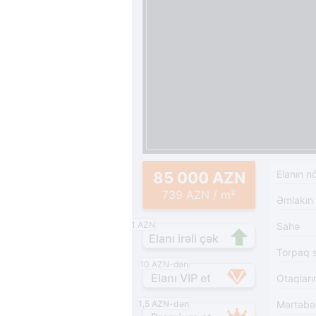
Elanın n
85 000 AZN
739 AZN / m²
Əmlakın
1 AZN
Sahə
Elanı irəli çək
Torpaq 
10 AZN-dən
Elanı VIP et
Otaqları
1,5 AZN-dən
Mərtəbə