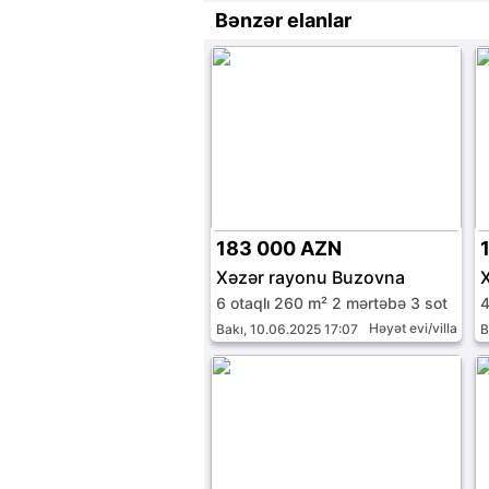
Bənzər elanlar
183 000 AZN
Xəzər rayonu Buzovna
6 otaqlı 260 m² 2 mərtəbə 3 sot
4
Həyət evi/villa
Bakı, 10.06.2025 17:07
B