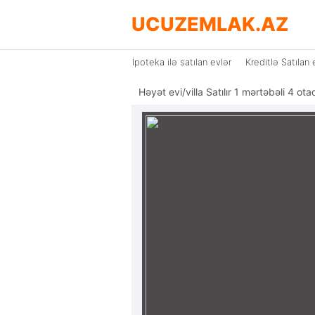
UCUZEMLAK.AZ
İpoteka ilə satılan evlər
Kreditlə Satılan 
Həyət evi/villa Satılır 1 mərtəbəli 4 o