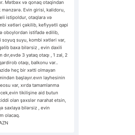
dır. Mətbəx və qonaq otaqindan 
mənzərə. Evin girisi, kalidoru, 
i istipoldur, otaqlara və 
 xətləri çəkilib, kefiyyətli qapi 
 oboylordan istifadə edilib, 
 soyuq suyu, kombi xətləri var, 
gəlib baxa bilərsiz , evin daxili 
dır,evdə 3 yataq otaqı , 1 zal, 2 
qardirob otaqı, balkonu var.. 
zidə heç bir xətti olmayan 
mindən başlayır.evın layhesinin 
ideosu var, xırda tamamlanma 
cek,evin tikilişine aid butun 
 ciddi olan şəxslər narahat etsin, 
 saxlaya bilərsiz , evin 
m olacaq.

 AZN