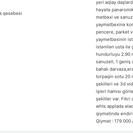
yeri aqlay daşlar
həyətə panaromik 
a qəsəbəsi
mətbəxi ve sanuzel
yaymətbexinə kombi
pencere, parket və
yaymetbəxinin isti
istənilən usta ilə 
hundurluyu 2.90 m 
sanuzeli, 1 geniş 
bahalı darvaza,əra
torpaqin sotu 20 
şekilleri ve 3d v
işleri hamısı görle
şekiller var. Fikri
whts applada əlaqə
qiymətində endiri
Qiymət : 179 000