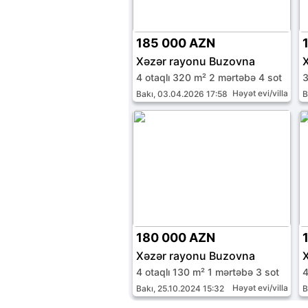
185 000 AZN
Xəzər rayonu Buzovna
4 otaqlı 320 m² 2 mərtəbə 4 sot
3
Həyət evi/villa
Bakı, 03.04.2026 17:58
B
180 000 AZN
Xəzər rayonu Buzovna
4 otaqlı 130 m² 1 mərtəbə 3 sot
4
Həyət evi/villa
Bakı, 25.10.2024 15:32
B