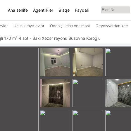
Ana səhifə
Agentliklər
Əlaqə
Faydali
evlər
Ucuz kirayə evlər
Ödənişli elan verilməsi
Qeydiyyatdan keç
taqlı 170 m² 4 sot - Bakı Xəzər rayonu Buzovna Koroğlu