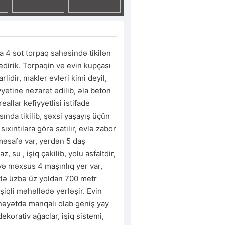
 4 sot torpaq sahəsində tikilən 
dirik. Torpaqin ve evin kupçası 
rlidir, makler evleri kimi deyil, 
yyetine nezaret edilib, əla beton 
eallar kefiyyetlisi istifade 
ında tikilib, şəxsi yaşayış üçün 
 sıxıntılara görə satılır, evlə zabor 
məsafə var, yerdən 5 daş 
, su , işiq çəkilib, yolu asfaltdir, 
və məxsus 4 maşınlıq yer var, 
lə üzbə üz yoldan 700 metr 
şiqli məhəllədə yerləşir. Evin 
həyətdə manqalı olab geniş yay 
ekorativ ağaclar, işiq sistemi, 