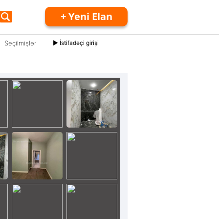
+ Yeni Elan
Seçilmişlər
► İstifadəçi girişi