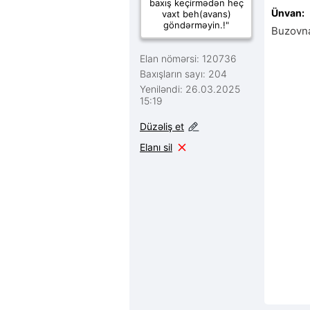
baxış keçirmədən heç
Ünvan:
vaxt beh(avans)
göndərməyin.!"
Buzovn
Elan nömərsi: 120736
Baxışların sayı: 204
Yeniləndi: 26.03.2025
15:19
Düzəliş et
Elanı sil