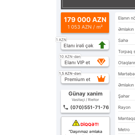
Elanın n
179 000 AZN
1 053 AZN / m²
Əmlakın
1 AZN
Sahə
Elanı irəli çək
Torpaq 
10 AZN-dən
Elanı VIP et
Otaqları
1,5 AZN-dən
Mərtəbə
Premium et
Əmlakın
Günay xanim
Şəhər
Vasitəçi / Rieltor
(070)551-71-76
Rayon
Məntəq
DİQQƏT!
Metro
"Daşınmaz əmlaka