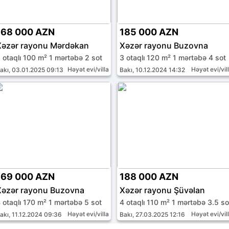
168 000 AZN
185 000 AZN
Xəzər rayonu Mərdəkan
Xəzər rayonu Buzovna
 otaqlı 100 m² 1 mərtəbə 2 sot
3 otaqlı 120 m² 1 mərtəbə 4 sot
Həyət evi/villa
Həyət evi/vil
akı, 03.01.2025 09:13
Bakı, 10.12.2024 14:32
169 000 AZN
188 000 AZN
Xəzər rayonu Buzovna
Xəzər rayonu Şüvəlan
 otaqlı 170 m² 1 mərtəbə 5 sot
4 otaqlı 110 m² 1 mərtəbə 3.5 so
Həyət evi/villa
Həyət evi/vil
akı, 11.12.2024 09:36
Bakı, 27.03.2025 12:16