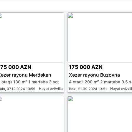
175 000 AZN
175 000 AZN
Xəzər rayonu Mərdəkan
Xəzər rayonu Buzovna
 otaqlı 130 m² 1 mərtəbə 3 sot
4 otaqlı 200 m² 2 mərtəbə 3.5 s
Həyət evi/villa
Həyət evi/vil
akı, 07.12.2024 10:59
Bakı, 21.09.2024 13:51