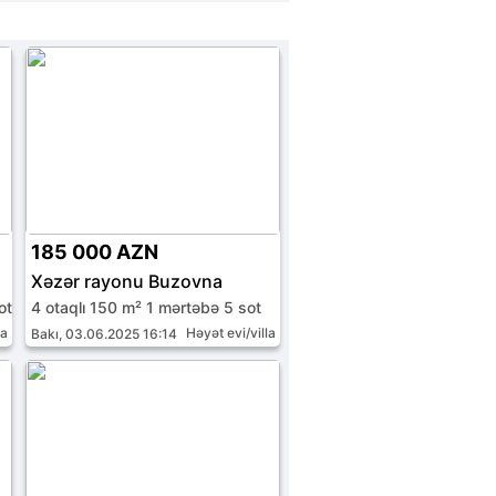
185 000 AZN
Xəzər rayonu Buzovna
ot
4 otaqlı 150 m² 1 mərtəbə 5 sot
la
Həyət evi/villa
Bakı, 03.06.2025 16:14