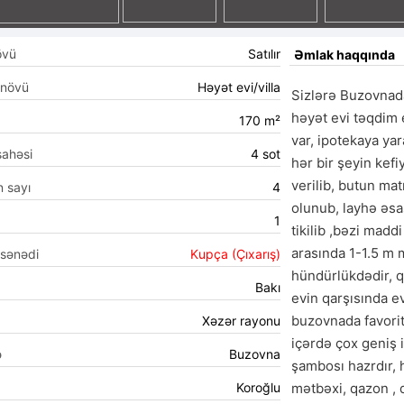
övü
Satılır
Əmlak haqqında
 növü
Həyət evi/villa
Sizlərə Buzovnada
həyət evi təqdim e
170 m²
var, ipotekaya yara
sahəsi
4 sot
hər bir şeyin kefi
verilib, butun matr
n sayı
4
olunub, layhə əsas
1
tikilib ,bəzi maddi
arasında 1-1.5 m 
 sənədi
Kupça (Çıxarış)
hündürlükdədir, qaz
Bakı
evin qarşısında e
buzovnada favorit
Xəzər rayonu
içərdə çox geniş i
ə
Buzovna
şambosı hazrdır, 
Koroğlu
mətbəxi, qazon , d