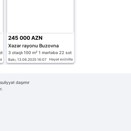
245 000 AZN
Xəzər rayonu Buzovna
ot
3 otaqlı 100 m² 1 mərtəbə 22 sot
la
Həyət evi/villa
Bakı, 13.06.2025 16:07
suliyyət daşımır
r.