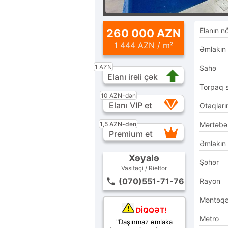
Elanın n
260 000 AZN
1 444 AZN / m²
Əmlakın
1 AZN
Sahə
Elanı irəli çək
Torpaq 
10 AZN-dən
Elanı VIP et
Otaqları
1,5 AZN-dən
Mərtəbə
Premium et
Əmlakın
Xəyalə
Şəhər
Vasitəçi / Rieltor
(070)551-71-76
Rayon
Məntəq
DİQQƏT!
Metro
"Daşınmaz əmlaka