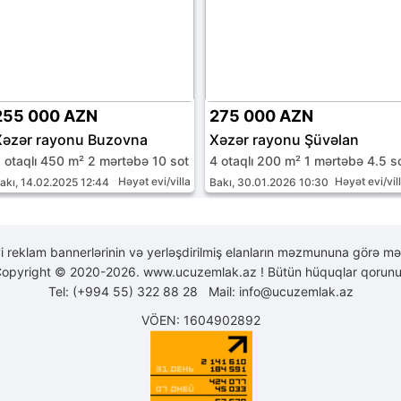
255 000 AZN
275 000 AZN
Xəzər rayonu Buzovna
Xəzər rayonu Şüvəlan
 otaqlı 450 m² 2 mərtəbə 10 sot
4 otaqlı 200 m² 1 mərtəbə 4.5 s
Həyət evi/villa
Həyət evi/vil
akı, 14.02.2025 12:44
Bakı, 30.01.2026 10:30
yi reklam bannerlərinin və yerləşdirilmiş elanların məzmununa görə mə
opyright © 2020-2026. www.ucuzemlak.az ! Bütün hüquqlar qorunu
Tel: (+994 55) 322 88 28 Mail:
info@ucuzemlak.az
VÖEN: 1604902892