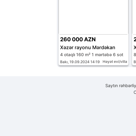
260 000 AZN
Xəzər rayonu Mərdəkan
4 otaqlı 160 m² 1 mərtəbə 6 sot
8
Həyət evi/villa
Bakı, 19.09.2024 14:19
B
Saytın rəhbərli
C