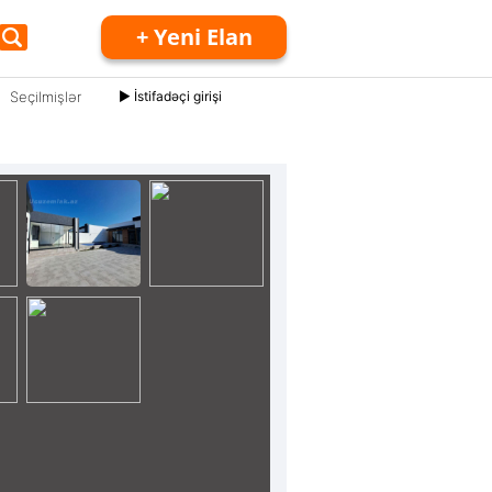
+ Yeni Elan
Seçilmişlər
► İstifadəçi girişi