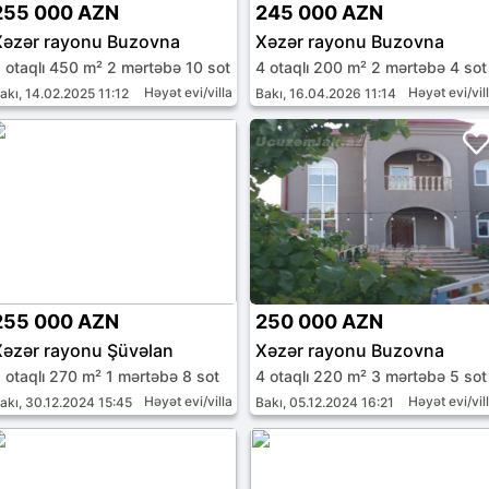
255 000 AZN
245 000 AZN
Xəzər rayonu Buzovna
Xəzər rayonu Buzovna
 otaqlı 450 m² 2 mərtəbə 10 sot
4 otaqlı 200 m² 2 mərtəbə 4 sot
Həyət evi/villa
Həyət evi/vil
akı, 14.02.2025 11:12
Bakı, 16.04.2026 11:14
255 000 AZN
250 000 AZN
Xəzər rayonu Şüvəlan
Xəzər rayonu Buzovna
 otaqlı 270 m² 1 mərtəbə 8 sot
4 otaqlı 220 m² 3 mərtəbə 5 sot
Həyət evi/villa
Həyət evi/vil
akı, 30.12.2024 15:45
Bakı, 05.12.2024 16:21