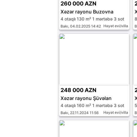
260 000 AZN
Xəzər rayonu Buzovna
4 otaqlı 130 m² 1 mərtəbə 3 sot
8
Həyət evi/villa
Bakı, 04.02.2025 14:42
B
248 000 AZN
Xəzər rayonu Şüvəlan
4 otaqlı 160 m² 1 mərtəbə 3 sot
5
Həyət evi/villa
Bakı, 22.11.2024 11:56
B