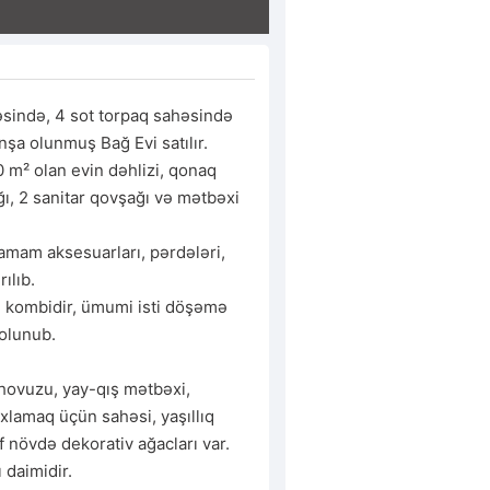
ində, 4 sot torpaq sahəsində 
şa olunmuş Bağ Evi satılır. 

m² olan evin dəhlizi, qonaq 
ğı, 2 sanitar qovşağı və mətbəxi 
mam aksesuarları, pərdələri, 
ılıb.

mi kombidir, ümumi isti döşəmə 
olunub.

 hovuzu, yay-qış mətbəxi, 
xlamaq üçün sahəsi, yaşıllıq 
f növdə dekorativ ağacları var.

 daimidir.
