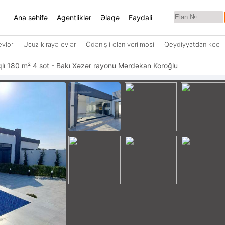
Ana səhifə
Agentliklər
Əlaqə
Faydali
evlər
Ucuz kirayə evlər
Ödənişli elan verilməsi
Qeydiyyatdan keç
otaqlı 180 m² 4 sot - Bakı Xəzər rayonu Mərdəkan Koroğlu