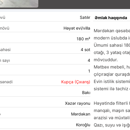
övü
Satılır
Əmlak haqqında
 növü
Həyət evi/villa
Mərdəkan qəsəbəs
modern üslubda in
180 m²
Ümumi sahəsi 180 
sahəsi
4 sot
otağı, 3 yataq ota
mövcuddur.

n sayı
4
Mətbəx mebeli, ha
1
çılçıraqlar quraşdır
Evin istilik siste
 sənədi
Kupça (Çıxarış)
sistemi ilə təchiz 
Bakı
Həyətində filterli
Xəzər rayonu
manqalı, maşın sa
ə
Mərdəkan
ərazisi və müxtəli
Koroğlu
Qazı, suyu və işığı