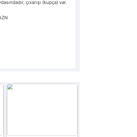
asındadır, çıxarışı (kupça) var.

 AZN