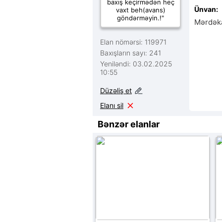
baxış keçirmədən heç
Ünvan:
vaxt beh(avans)
göndərməyin.!"
Mərdək
Elan nömərsi: 119971
Baxışların sayı: 241
Yeniləndi: 03.02.2025
10:55
Düzəliş et
Elanı sil
Bənzər elanlar