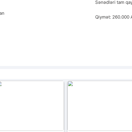
Sənədləri tam qayd
an
Qiymət: 260.000