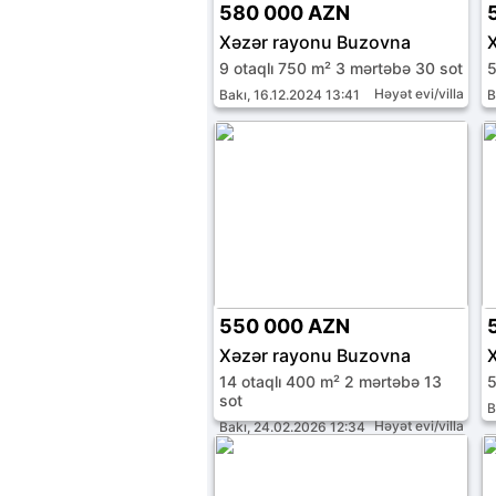
580 000 AZN
Xəzər rayonu Buzovna
9 otaqlı 750 m² 3 mərtəbə 30 sot
5
Həyət evi/villa
Bakı, 16.12.2024 13:41
B
550 000 AZN
Xəzər rayonu Buzovna
14 otaqlı 400 m² 2 mərtəbə 13
5
sot
B
Həyət evi/villa
Bakı, 24.02.2026 12:34