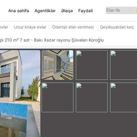
Ana səhifə
Agentliklər
Əlaqə
Faydali
evlər
Ucuz kirayə evlər
Ödənişli elan verilməsi
Qeydiyyatdan keç
taqlı 210 m² 7 sot - Bakı Xəzər rayonu Şüvəlan Koroğlu