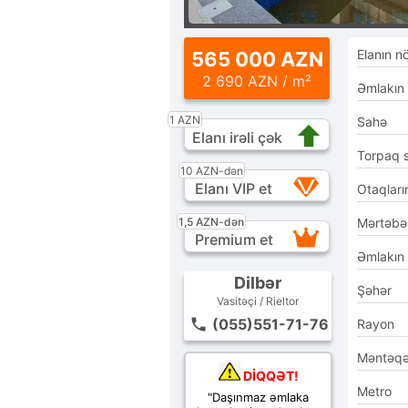
Elanın n
565 000 AZN
2 690 AZN / m²
Əmlakın
1 AZN
Sahə
Elanı irəli çək
Torpaq 
10 AZN-dən
Elanı VIP et
Otaqları
1,5 AZN-dən
Mərtəbə
Premium et
Əmlakın
Dilbər
Şəhər
Vasitəçi / Rieltor
(055)551-71-76
Rayon
Məntəq
DİQQƏT!
Metro
"Daşınmaz əmlaka