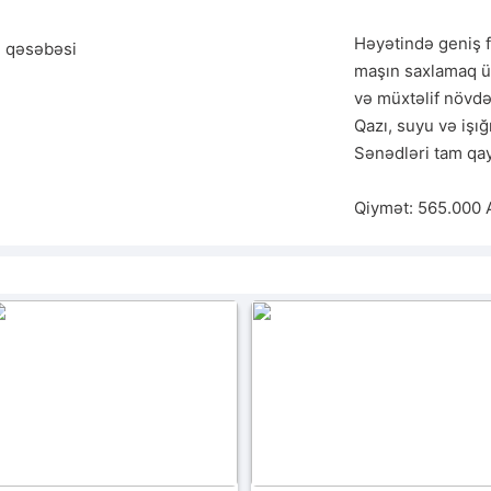
Həyətində geniş fi
 qəsəbəsi
maşın saxlamaq üçü
və müxtəlif növdə 
Qazı, suyu və işığı
Sənədləri tam qayd
Qiymət: 565.000