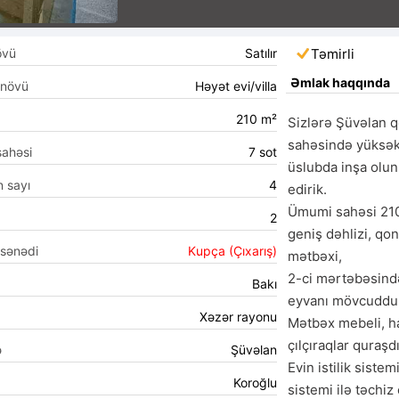
övü
Satılır
Təmirli
Əmlak haqqında
 növü
Həyət evi/villa
210 m²
Sizlərə Şüvəlan q
sahəsində yüksək
sahəsi
7 sot
üslubda inşa olun
n sayı
4
edirik.

Ümumi sahəsi 210
2
geniş dəhlizi, qon
 sənədi
Kupça (Çıxarış)
mətbəxi,

2-ci mərtəbəsində 
Bakı
eyvanı mövcuddur
Xəzər rayonu
Mətbəx mebeli, ha
çılçıraqlar quraşdır
ə
Şüvəlan
Evin istilik siste
Koroğlu
sistemi ilə təchiz 