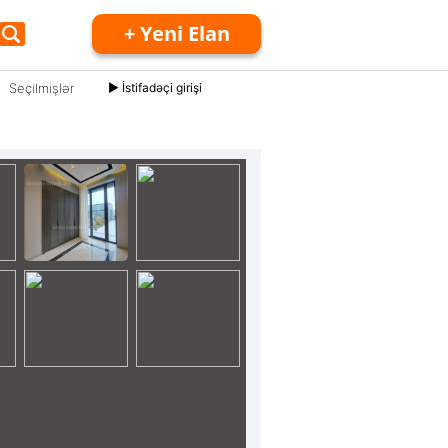
+ Yeni Elan
Seçilmişlər
► İstifadəçi girişi