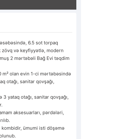
əsəbəsində, 6.5 sot torpaq 
 zövq və keyfiyyətlə, modern 
muş 2 mərtəbəli Bağ Evi təqdim 
 m² olan evin 1-ci mərtəbəsində 
aq otağı, sanitar qovşağı, 
3 yataq otağı, sanitar qovşağı, 
.

mam aksesuarları, pərdələri, 
ılıb.

mi kombidir, ümumi isti döşəmə 
olunub.
