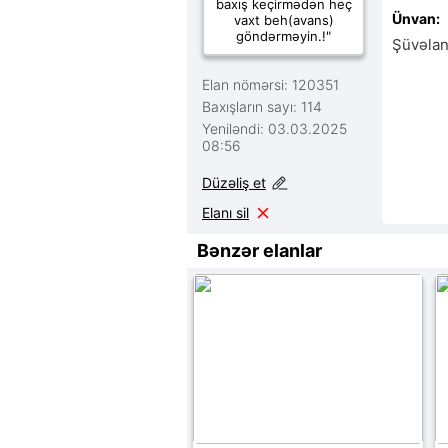
baxış keçirmədən heç
Ünvan:
vaxt beh(avans)
göndərməyin.!"
Şüvəlan
Elan nömərsi: 120351
Baxışların sayı: 114
Yeniləndi: 03.03.2025
08:56
Düzəliş et
Elanı sil
Bənzər elanlar