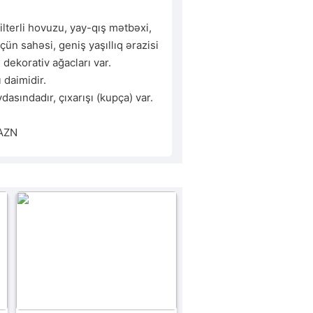
lterli hovuzu, yay-qış mətbəxi, 
n sahəsi, geniş yaşıllıq ərazisi 
dekorativ ağacları var.

 daimidir.

asındadır, çıxarışı (kupça) var.

 AZN