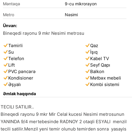
Məntəqə
9-cu mikrorayon
Metro
Nəsimi
Ünvan:
Bineqedi rayonu 9 mkr Nesimi metrosu
Təmirli
Qaz
Su
İşıq
Telefon
Kabel TV
Lift
Seyf Qapı
PVC pəncərə
Balkon
Kondisioner
Mətbəx mebeli
Əşyalı
Kombi sistemi
Əmlak haqqında
TECILI SATILIR..

Bineqedi rayonu 9 mkr Mir Celal kucesi Nesimi metrosunun 
YANINDA 9/4 mertebesinde RADNOY 2 otaqli ESYALI  menzil 
tecili satilir.Menzil yeni temir olunub temirden sonra  yasayis 