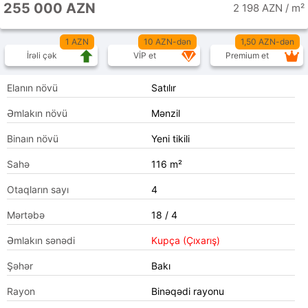
255 000 AZN
2 198 AZN / m²
1 AZN
10 AZN-dən
1,50 AZN-dən
İrəli çək
VİP et
Premium et
Elanın növü
Satılır
Əmlakın növü
Mənzil
Binaın növü
Yeni tikili
Sahə
116 m²
Otaqların sayı
4
Mərtəbə
18 / 4
Əmlakın sənədi
Kupça (Çıxarış)
Şəhər
Bakı
Rayon
Binəqədi rayonu