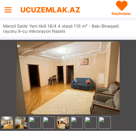
UCUZEMLAK.AZ
Seçilmişlər
Mənzil Satılır Yeni tikili 18/4 4 otaqlı 116 m² - Bakı Binəqədi
rayonu 9-cu mikrorayon Nəsimi