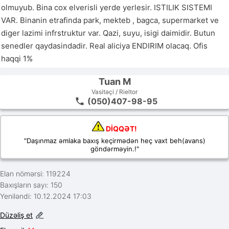
olmuyub. Bina cox elverisli yerde yerlesir. ISTILIK SISTEMI 
VAR. Binanin etrafinda park, mekteb , bagca, supermarket ve 
diger lazimi infrstruktur var. Qazi, suyu, isigi daimidir. Butun 
senedler qaydasindadir. Real aliciya ENDIRIM olacaq. Ofis 
Tuan M
Vasitəçi / Rieltor
(050)407-98-95
DİQQƏT!
"Daşınmaz əmlaka baxış keçirmədən heç vaxt beh(avans)
göndərməyin.!"
Elan nömərsi: 119224
Baxışların sayı: 150
Yeniləndi: 10.12.2024 17:03
Düzəliş et