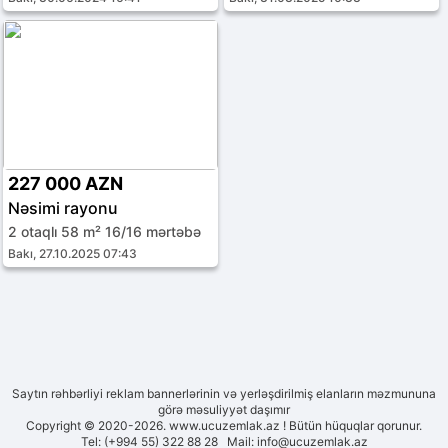
227 000 AZN
Nəsimi rayonu
2 otaqlı 58 m² 16/16 mərtəbə
Bakı, 27.10.2025 07:43
Saytın rəhbərliyi reklam bannerlərinin və yerləşdirilmiş elanların məzmununa
görə məsuliyyət daşımır
Copyright © 2020-2026. www.ucuzemlak.az ! Bütün hüquqlar qorunur.
Tel: (+994 55) 322 88 28 Mail:
info@ucuzemlak.az