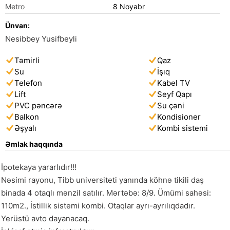
Metro
8 Noyabr
Ünvan:
Nesibbey Yusifbeyli
Təmirli
Qaz
Su
İşıq
Telefon
Kabel TV
Lift
Seyf Qapı
PVC pəncərə
Su çəni
Balkon
Kondisioner
Əşyalı
Kombi sistemi
Əmlak haqqında
İpotekaya yararlıdır!!!

Nəsimi rayonu, Tibb universiteti yanında köhnə tikili daş 
binada 4 otaqlı mənzil satılır. Mərtəbə: 8/9. Ümümi sahəsi: 
110m2., İstillik sistemi kombi. Otaqlar ayrı-ayrılıqdadır. 

Yerüstü avto dayanacaq.
