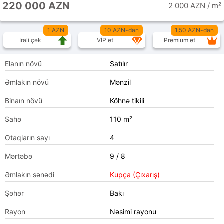
220 000 AZN
2 000 AZN / m²
1 AZN
10 AZN-dən
1,50 AZN-dən
İrəli çək
VİP et
Premium et
Elanın növü
Satılır
Əmlakın növü
Mənzil
Binaın növü
Köhnə tikili
Sahə
110 m²
Otaqların sayı
4
Mərtəbə
9 / 8
Əmlakın sənədi
Kupça (Çıxarış)
Şəhər
Bakı
Rayon
Nəsimi rayonu