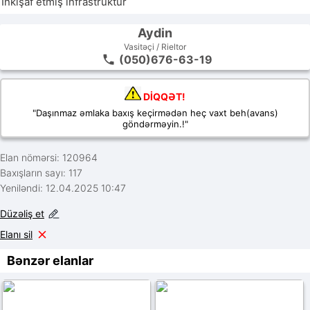
Aydin
Vasitəçi / Rieltor
(050)676-63-19
DİQQƏT!
"Daşınmaz əmlaka baxış keçirmədən heç vaxt beh(avans)
göndərməyin.!"
Elan nömərsi: 120964
Baxışların sayı: 117
Yeniləndi: 12.04.2025 10:47
Düzəliş et
Elanı sil
Bənzər elanlar