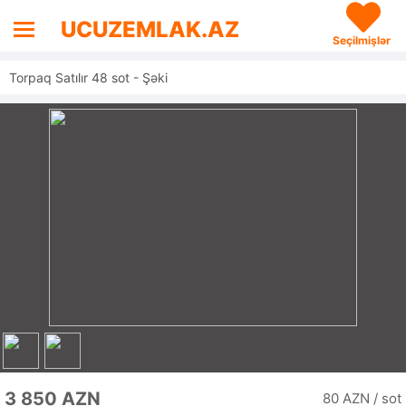
UCUZEMLAK.AZ
Seçilmişlər
Torpaq Satılır 48 sot - Şəki
3 850 AZN
80 AZN / sot