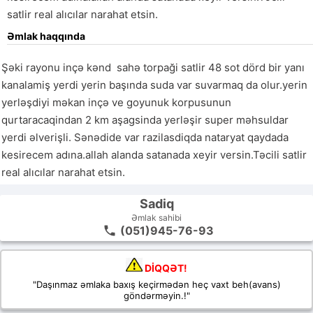
satlir real alıcılar narahat etsin.
Əmlak haqqında
Şəki rayonu inçə kənd  sahə torpaği satlir 48 sot dörd bir yanı 
kanalamiş yerdi yerin başında suda var suvarmaq da olur.yerin 
yerləşdiyi məkan inçə ve goyunuk korpusunun 
qurtaracaqindan 2 km aşagsinda yerləşir super məhsuldar 
yerdi əlverişli. Sənədide var razilasdiqda nataryat qaydada 
kesirecem adına.allah alanda satanada xeyir versin.Təcili satlir 
Sadiq
Əmlak sahibi
(051)945-76-93
DİQQƏT!
"Daşınmaz əmlaka baxış keçirmədən heç vaxt beh(avans)
göndərməyin.!"