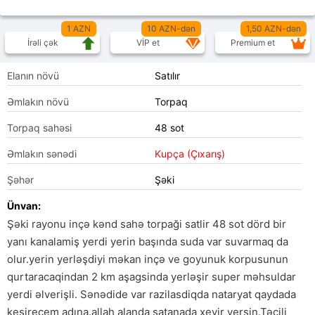
1 AZN
10 AZN-dən
1,50 AZN-dən
İrəli çək
VİP et
Premium et
Elanın növü
Satılır
Əmlakın növü
Torpaq
Torpaq sahəsi
48 sot
Əmlakın sənədi
Kupça (Çıxarış)
Şəhər
Şəki
Ünvan:
Şəki rayonu inçə kənd sahə torpaği satlir 48 sot dörd bir
yanı kanalamiş yerdi yerin başında suda var suvarmaq da
olur.yerin yerləşdiyi məkan inçə ve goyunuk korpusunun
qurtaracaqindan 2 km aşagsinda yerləşir super məhsuldar
yerdi əlverişli. Sənədide var razilasdiqda nataryat qaydada
kesirecem adına.allah alanda satanada xeyir versin.Təcili