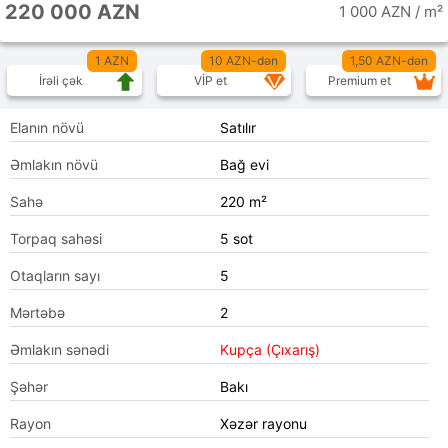
220 000 AZN
1 000 AZN / m²
1 AZN
10 AZN-dən
1,50 AZN-dən
İrəli çək
VİP et
Premium et
Elanın növü
Satılır
Əmlakın növü
Bağ evi
Sahə
220 m²
Torpaq sahəsi
5 sot
Otaqların sayı
5
Mərtəbə
2
Əmlakın sənədi
Kupça (Çıxarış)
Şəhər
Bakı
Rayon
Xəzər rayonu