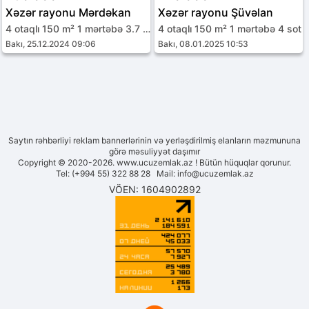
Xəzər rayonu Mərdəkan
Xəzər rayonu Şüvəlan
4 otaqlı 150 m² 1 mərtəbə 3.7 sot
4 otaqlı 150 m² 1 mərtəbə 4 sot
Bakı, 25.12.2024 09:06
Bakı, 08.01.2025 10:53
Saytın rəhbərliyi reklam bannerlərinin və yerləşdirilmiş elanların məzmununa
görə məsuliyyət daşımır
Copyright © 2020-2026. www.ucuzemlak.az ! Bütün hüquqlar qorunur.
Tel: (+994 55) 322 88 28 Mail:
info@ucuzemlak.az
VÖEN: 1604902892