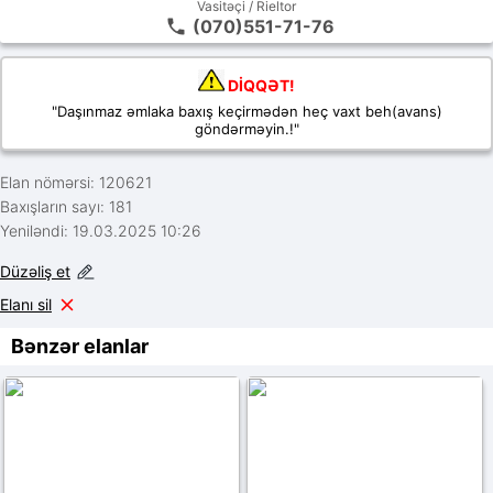
Vasitəçi / Rieltor
(070)551-71-76
DİQQƏT!
"Daşınmaz əmlaka baxış keçirmədən heç vaxt beh(avans)
göndərməyin.!"
Elan nömərsi: 120621
Baxışların sayı: 181
Yeniləndi: 19.03.2025 10:26
Düzəliş et
Elanı sil
Bənzər elanlar