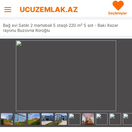
UCUZEMLAK.AZ
Seçilmişlər
Bağ evi Satılır 2 mərtəbəli 5 otaqlı 220 m² 5 sot - Bakı Xəzər
rayonu Buzovna Koroğlu