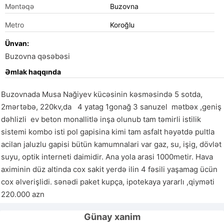
Məntəqə
Buzovna
Metro
Koroğlu
Ünvan:
Buzovna qəsəbəsi
Əmlak haqqında
Buzovnada Musa Nağiyev kücəsinin kəsməsində 5 sotda, 
2mərtəbə, 220kv,da   4 yatag 1gonağ 3 sanuzel  mətbəx ,geniş 
dəhlizli  ev beton monallitlə inşa olunub tam təmirli istilik 
sistemi kombo isti pol gapisina kimi tam asfalt həyətdə pultla  
acilan jaluzlu gapisi bütün kamumnalari var gaz, su, işig, dövlət 
suyu, optik interneti daimidir. Ana yola arasi 1000metir. Hava 
aximinin düz altinda cox sakit yerdə ilin 4 fəsili yaşamag ücün 
cox əlverişlidi. sənədi paket kupça, ipotekaya yararlı ,qiyməti 
220.000 azn
Günay xanim