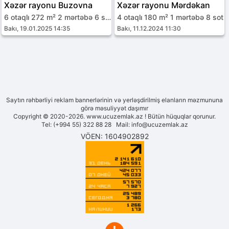
Xəzər rayonu Buzovna
Xəzər rayonu Mərdəkan
6 otaqlı 272 m² 2 mərtəbə 6 sot
4 otaqlı 180 m² 1 mərtəbə 8 sot
Bakı, 19.01.2025 14:35
Bakı, 11.12.2024 11:30
Saytın rəhbərliyi reklam bannerlərinin və yerləşdirilmiş elanların məzmununa
görə məsuliyyət daşımır
Copyright © 2020-2026. www.ucuzemlak.az ! Bütün hüquqlar qorunur.
Tel: (+994 55) 322 88 28 Mail:
info@ucuzemlak.az
VÖEN: 1604902892