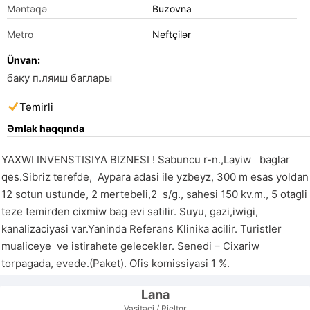
Məntəqə
Buzovna
Metro
Neftçilər
Ünvan:
баку п.ляиш баглары
Təmirli
Əmlak haqqında
YAXWI INVENSTISIYA BIZNESI ! Sabuncu r-n.,Layiw   baglar 
qes.Sibriz terefde,  Aypara adasi ile yzbeyz, 300 m esas yoldan 
12 sotun ustunde, 2 mertebeli,2  s/g., sahesi 150 kv.m., 5 otagli  
teze temirden cixmiw bag evi satilir. Suyu, gazi,iwigi, 
kanalizaciyasi var.Yaninda Referans Klinika acilir. Turistler 
mualiceye  ve istirahete gelecekler. Senedi – Cixariw 
torpagada, evede.(Paket). Ofis komissiyasi 1 %.
Lana
Vasitəçi / Rieltor