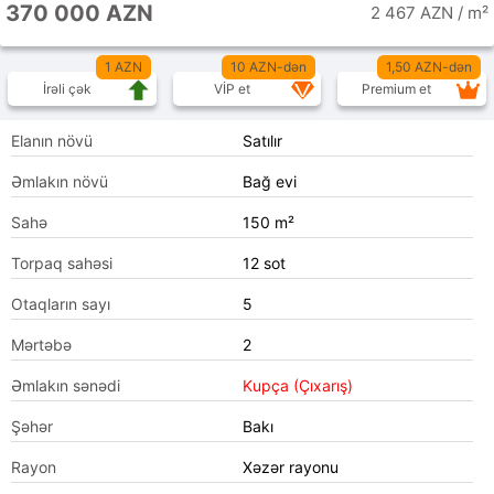
370 000 AZN
2 467 AZN / m²
1 AZN
10 AZN-dən
1,50 AZN-dən
İrəli çək
VİP et
Premium et
Elanın növü
Satılır
Əmlakın növü
Bağ evi
Sahə
150 m²
Torpaq sahəsi
12 sot
Otaqların sayı
5
Mərtəbə
2
Əmlakın sənədi
Kupça (Çıxarış)
Şəhər
Bakı
Rayon
Xəzər rayonu