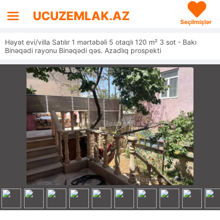
UCUZEMLAK.AZ
Seçilmişlər
Həyət evi/villa Satılır 1 mərtəbəli 5 otaqlı 120 m² 3 sot - Bakı
Binəqədi rayonu Binəqədi qəs. Azadlıq prospekti