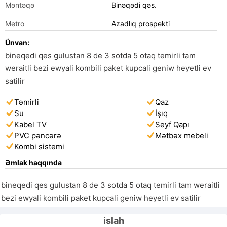
Məntəqə
Binəqədi qəs.
Metro
Azadlıq prospekti
Ünvan:
bineqedi qes gulustan 8 de 3 sotda 5 otaq temirli tam
weraitli bezi ewyali kombili paket kupcali geniw heyetli ev
satilir
Təmirli
Qaz
Su
İşıq
Kabel TV
Seyf Qapı
PVC pəncərə
Mətbəx mebeli
Kombi sistemi
Əmlak haqqında
bineqedi qes gulustan 8 de 3 sotda 5 otaq temirli tam weraitli 
bezi ewyali kombili paket kupcali geniw heyetli ev satilir 
islah