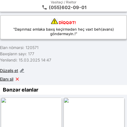
Vasitəçi / Rieltor
(055)602-09-01
DİQQƏT!
"Daşınmaz əmlaka baxış keçirmədən heç vaxt beh(avans)
göndərməyin.!"
Elan nömərsi: 120571
Baxışların sayı: 177
Yeniləndi: 15.03.2025 14:47
Düzəliş et
Elanı sil
Bənzər elanlar