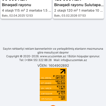
Binəqədi rayonu
Binəqədi rayonu Sulutəpə qəs.
4 otaqlı 115 m² 2 mərtəbə 1.5 sot
2 otaqlı 120 m² 1 mərtəbə 10 sot
Bakı, 02.04.2025 12:53
Bakı, 03.02.2026 07:53
Saytın rəhbərliyi reklam bannerlərinin və yerləşdirilmiş elanların məzmununa
görə məsuliyyət daşımır
Copyright © 2020-2026. www.ucuzemlak.az ! Bütün hüquqlar qorunur.
Tel: (+994 55) 322 88 28 Mail:
info@ucuzemlak.az
VÖEN: 1604902892