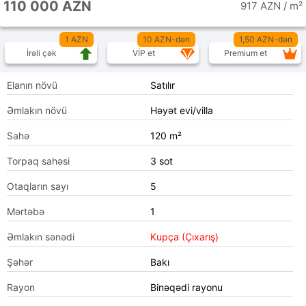
110 000 AZN
917 AZN / m²
1 AZN
10 AZN-dən
1,50 AZN-dən
İrəli çək
VİP et
Premium et
Elanın növü
Satılır
Əmlakın növü
Həyət evi/villa
Sahə
120 m²
Torpaq sahəsi
3 sot
Otaqların sayı
5
Mərtəbə
1
Əmlakın sənədi
Kupça (Çıxarış)
Şəhər
Bakı
Rayon
Binəqədi rayonu