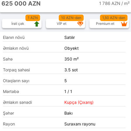
625 000 AZN
1 786 AZN / m²
1 AZN
10 AZN-dən
1,50 AZN-dən
İrəli çək
VİP et
Premium et
Elanın növü
Satılır
Əmlakın növü
Obyekt
Sahə
350 m²
Torpaq sahəsi
3.5 sot
Otaqların sayı
5
Mərtəbə
1 / 1
Əmlakın sənədi
Kupça (Çıxarış)
Şəhər
Bakı
Rayon
Suraxanı rayonu