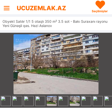
UCUZEMLAK.AZ
Seçilmişlər
Obyekt Satılır 1/1 5 otaqlı 350 m² 3.5 sot - Bakı Suraxanı rayonu
Yeni Günəşli qəs. Həzi Aslanov