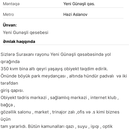
Məntəqə
Yeni Günəşli qəs.
Metro
Həzi Aslanov
Ünvan:
Yeni Gunəşli qesebesi
Əmlak haqqında
Sizlərə Suraxanı rayonu Yeni Günəşli qəsəbəsində yol 
qırağında

350 kvm bina altı qeyri yaşayış obiyekt təqdim edirik.

Önünde böyük park meydançası , altında hündür padvalı  və iki 
tərəfdən 

giriş qapısı.

Obiyekt tədris mərkəzi , sağlamlıq mərkəzi , internet klub , 
bağça , 

gözəllik salonu , market , trinajor zalı ,ofis və .s kimi biznes 
üçün 

tam yararlıdı. Bütün kamunalları qazı , suyu , işıqı , optik 