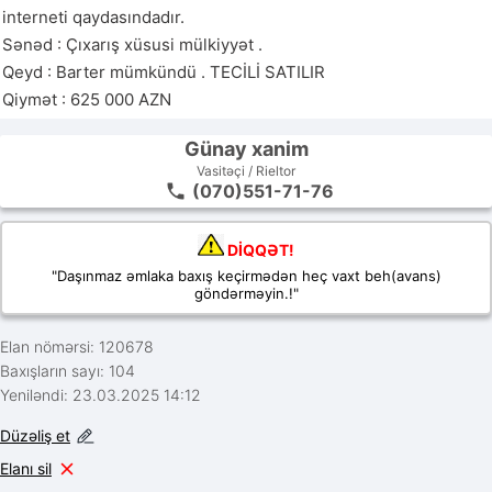
interneti qaydasındadır.

Sənəd : Çıxarış xüsusi mülkiyyət .

Qeyd : Barter mümkündü . TECİLİ SATILIR

Qiymət : 625 000 AZN
Günay xanim
Vasitəçi / Rieltor
(070)551-71-76
DİQQƏT!
"Daşınmaz əmlaka baxış keçirmədən heç vaxt beh(avans)
göndərməyin.!"
Elan nömərsi: 120678
Baxışların sayı: 104
Yeniləndi: 23.03.2025 14:12
Düzəliş et
Elanı sil