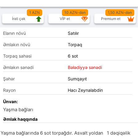
1 AZN
10 AZN-dən
1,50 AZN-dən
İrəli çək
VİP et
Premium et
Elanın növü
Satılır
Əmlakın növü
Torpaq
Torpaq sahəsi
6 sot
Əmlakın sənədi
Bələdiyyə sənədi
Şəhər
Sumqayıt
Rayon
Hacı Zeynalabdin
Ünvan:
Yaşma bağları
Əmlak haqqında
Yaşma bağlarında 6 sot torpağdır. Asvalt yoldan   1 dəqiqəlik 