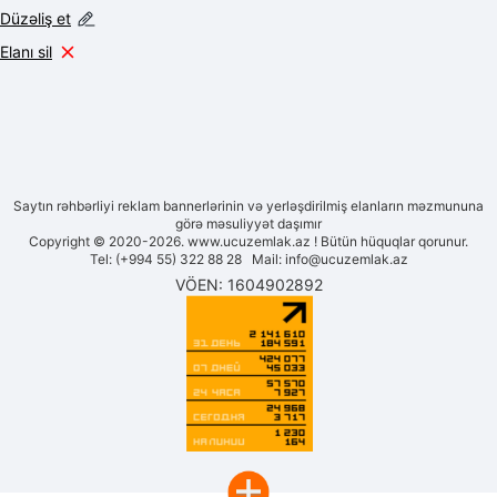
Düzəliş et
Elanı sil
Saytın rəhbərliyi reklam bannerlərinin və yerləşdirilmiş elanların məzmununa
görə məsuliyyət daşımır
Copyright © 2020-2026. www.ucuzemlak.az ! Bütün hüquqlar qorunur.
Tel: (+994 55) 322 88 28 Mail:
info@ucuzemlak.az
VÖEN: 1604902892