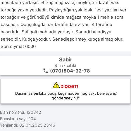
məsafədə yerləşir.  Ərzağ mağazası, moyka, xırdavat  və.s 
torpağa yaxın yerdədir. Paylaşdığım şəkildəki "ev" yazılan yer 
torpağdır və göründüyü kimidə mağaza moyka 1 məhlə sora 
başdadır. Qonşuluğda hər tərəfində ev  var.  4 tərəfidə 
hasarlıdı.  Səliqəli məhlədə yerləşir. Sənədi bələdiyyə 
sənədidir. Kupça yoxdur. Sənədləşdirməy kupça almaq olur. 
Son qiymət 6000
Sabir
Əmlak sahibi
(070)804-32-78
DİQQƏT!
"Daşınmaz əmlaka baxış keçirmədən heç vaxt beh(avans)
göndərməyin.!"
Elan nömərsi: 120842
Baxışların sayı: 104
Yeniləndi: 02.04.2025 23:46