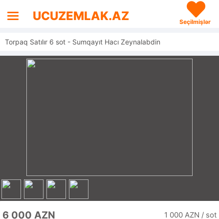
UCUZEMLAK.AZ
Seçilmişlər
Torpaq Satılır 6 sot - Sumqayıt Hacı Zeynalabdin
6 000 AZN
1 000 AZN / sot