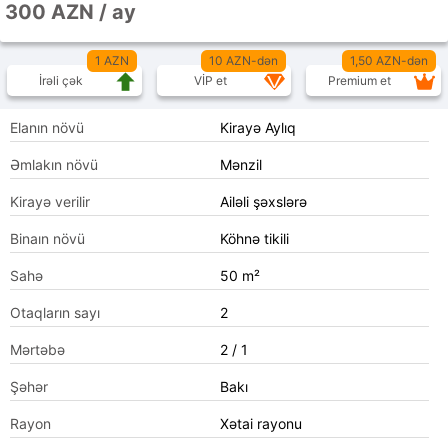
300 AZN / ay
1 AZN
10 AZN-dən
1,50 AZN-dən
İrəli çək
VİP et
Premium et
Elanın növü
Kirayə Aylıq
Əmlakın növü
Mənzil
Kirayə verilir
Ailəli şəxslərə
Binaın növü
Köhnə tikili
Sahə
50 m²
Otaqların sayı
2
Mərtəbə
2 / 1
Şəhər
Bakı
Rayon
Xətai rayonu