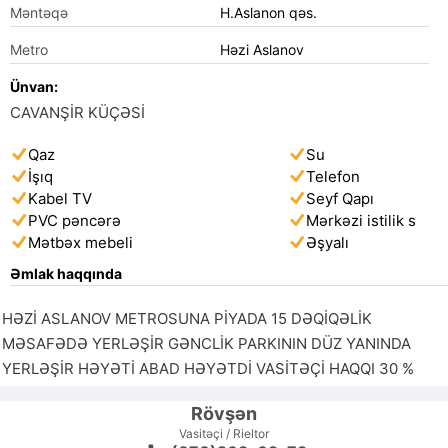
Məntəqə
H.Aslanon qəs.
Metro
Həzi Aslanov
Ünvan:
CAVANŞİR KÜÇƏSİ
Qaz
Su
İşıq
Telefon
Kabel TV
Seyf Qapı
PVC pəncərə
Mərkəzi istilik s
Mətbəx mebeli
Əşyalı
Əmlak haqqında
HƏZİ ASLANOV METROSUNA PİYADA 15 DƏQİQƏLİK 
MƏSAFƏDƏ YERLƏŞİR GƏNCLİK PARKININ DÜZ YANINDA 
YERLƏŞİR HƏYƏTİ ABAD HƏYƏTDİ VASİTƏÇİ HAQQI 30 %
Rövşən
Vasitəçi / Rieltor