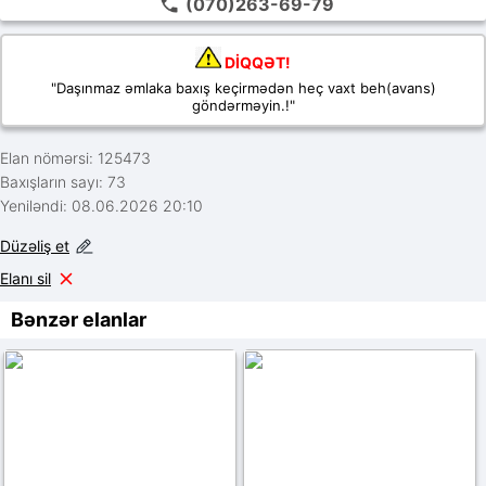
(070)263-69-79
DİQQƏT!
"Daşınmaz əmlaka baxış keçirmədən heç vaxt beh(avans)
göndərməyin.!"
Elan nömərsi: 125473
Baxışların sayı: 73
Yeniləndi: 08.06.2026 20:10
Düzəliş et
Elanı sil
Bənzər elanlar