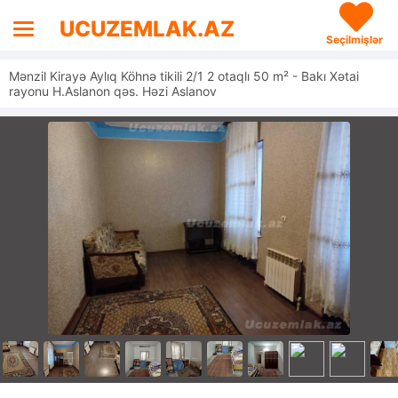
UCUZEMLAK.AZ
Seçilmişlər
Mənzil Kirayə Aylıq Köhnə tikili 2/1 2 otaqlı 50 m² - Bakı Xətai
rayonu H.Aslanon qəs. Həzi Aslanov