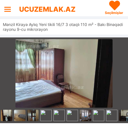
UCUZEMLAK.AZ
Seçilmişlər
Mənzil Kirayə Aylıq Yeni tikili 16/7 3 otaqlı 110 m² - Bakı Binəqədi
rayonu 9-cu mikrorayon