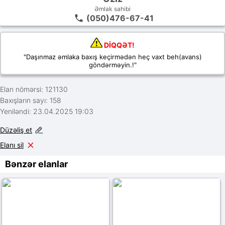
Əmlak sahibi
(050)476-67-41
DİQQƏT!
"Daşınmaz əmlaka baxış keçirmədən heç vaxt beh(avans)
göndərməyin.!"
Elan nömərsi: 121130
Baxışların sayı: 158
Yeniləndi: 23.04.2025 19:03
Düzəliş et
Elanı sil
Bənzər elanlar