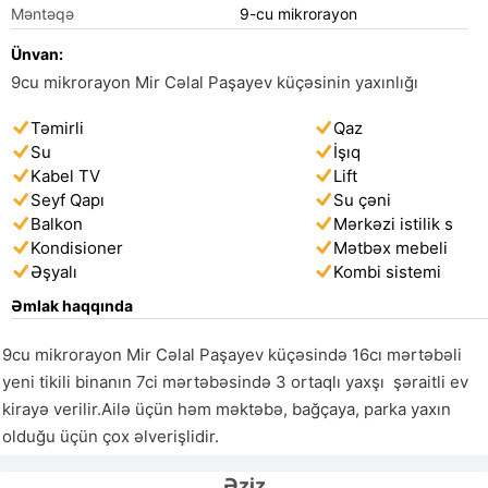
Məntəqə
9-cu mikrorayon
Ünvan:
9cu mikrorayon Mir Cəlal Paşayev küçəsinin yaxınlığı
Təmirli
Qaz
Su
İşıq
Kabel TV
Lift
Seyf Qapı
Su çəni
Balkon
Mərkəzi istilik s
Kondisioner
Mətbəx mebeli
Əşyalı
Kombi sistemi
Əmlak haqqında
9cu mikrorayon Mir Cəlal Paşayev küçəsində 16cı mərtəbəli 
yeni tikili binanın 7ci mərtəbəsində 3 ortaqlı yaxşı  şəraitli ev 
kirayə verilir.Ailə üçün həm məktəbə, bağçaya, parka yaxın 
olduğu üçün çox əlverişlidir.
Əziz