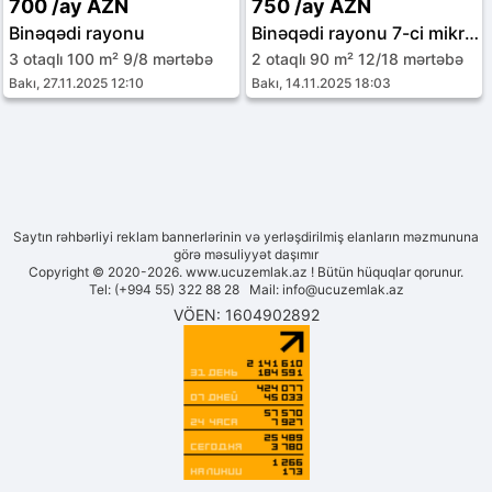
700 /ay AZN
750 /ay AZN
Binəqədi rayonu
Binəqədi rayonu 7-ci mikrorayon
3 otaqlı 100 m² 9/8 mərtəbə
2 otaqlı 90 m² 12/18 mərtəbə
Bakı, 27.11.2025 12:10
Bakı, 14.11.2025 18:03
Saytın rəhbərliyi reklam bannerlərinin və yerləşdirilmiş elanların məzmununa
görə məsuliyyət daşımır
Copyright © 2020-2026. www.ucuzemlak.az ! Bütün hüquqlar qorunur.
Tel: (+994 55) 322 88 28 Mail:
info@ucuzemlak.az
VÖEN: 1604902892