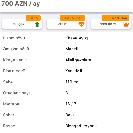
700 AZN / ay
1 AZN
10 AZN-dən
1,50 AZN-dən
İrəli çək
VİP et
Premium et
Elanın növü
Kirayə Aylıq
Əmlakın növü
Mənzil
Kirayə verilir
Ailəli şəxslərə
Binaın növü
Yeni tikili
Sahə
110 m²
Otaqların sayı
3
Mərtəbə
16 / 7
Şəhər
Bakı
Rayon
Binəqədi rayonu