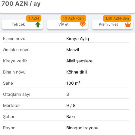
700 AZN / ay
1 AZN
10 AZN-dən
1,50 AZN-dən
İrəli çək
VİP et
Premium et
Elanın növü
Kirayə Aylıq
Əmlakın növü
Mənzil
Kirayə verilir
Ailəli şəxslərə
Binaın növü
Köhnə tikili
Sahə
100 m²
Otaqların sayı
3
Mərtəbə
9 / 8
Şəhər
Bakı
Rayon
Binəqədi rayonu