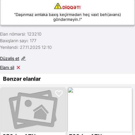
DİQQƏT!
"Daşınmaz əmlaka baxış keçirmədən heç vaxt beh(avans)
göndərməyin.!"
Elan nömərsi: 123210
Baxışların sayı: 177
Yeniləndi: 27.11.2025 12:10
Düzəliş et
Elanı sil
Bənzər elanlar