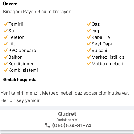
Ünvan:
Binəqədi Rayon 9 cu mikrorayon.
Təmirli
Qaz
Su
İşıq
Telefon
Kabel TV
Lift
Seyf Qapı
PVC pəncərə
Su çəni
Balkon
Mərkəzi istilik s
Kondisioner
Mətbəx mebeli
Kombi sistemi
Əmlak haqqında
Yeni təmirli menzil. Metbex mebeli qaz sobası pitminutka var. 
Her bir şey yenidir. 
Qüdrət
Əmlak sahibi
(050)574-81-74