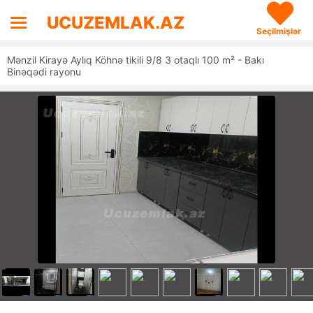
UCUZEMLAK.AZ
Seçilmişlər
Mənzil Kirayə Aylıq Köhnə tikili 9/8 3 otaqlı 100 m² - Bakı
Binəqədi rayonu