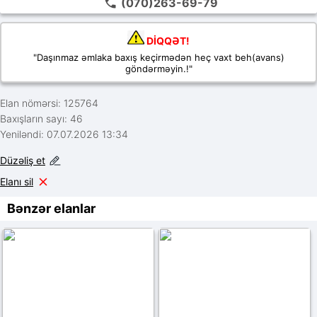
(070)263-69-79
DİQQƏT!
"Daşınmaz əmlaka baxış keçirmədən heç vaxt beh(avans)
göndərməyin.!"
Elan nömərsi: 125764
Baxışların sayı: 46
Yeniləndi: 07.07.2026 13:34
Düzəliş et
Elanı sil
Bənzər elanlar