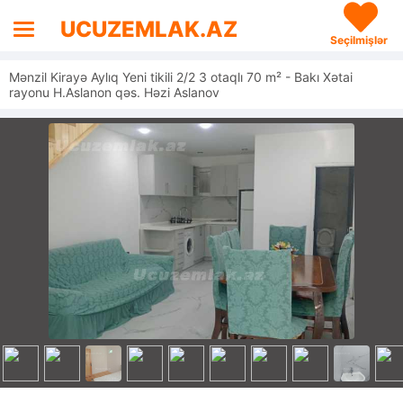
UCUZEMLAK.AZ
Seçilmişlər
Mənzil Kirayə Aylıq Yeni tikili 2/2 3 otaqlı 70 m² - Bakı Xətai
rayonu H.Aslanon qəs. Həzi Aslanov