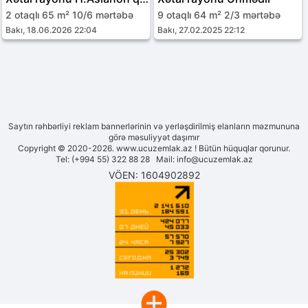
2 otaqlı 65 m² 10/6 mərtəbə
9 otaqlı 64 m² 2/3 mərtəbə
Bakı, 18.06.2026 22:04
Bakı, 27.02.2025 22:12
Saytın rəhbərliyi reklam bannerlərinin və yerləşdirilmiş elanların məzmununa
görə məsuliyyət daşımır
Copyright © 2020-2026. www.ucuzemlak.az ! Bütün hüquqlar qorunur.
Tel: (+994 55) 322 88 28 Mail:
info@ucuzemlak.az
VÖEN: 1604902892