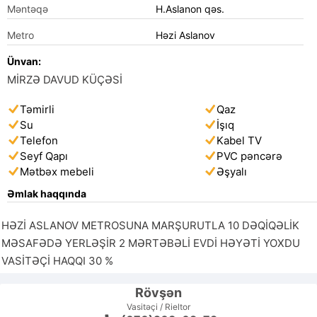
Məntəqə
H.Aslanon qəs.
Metro
Həzi Aslanov
Ünvan:
MİRZƏ DAVUD KÜÇƏSİ
Təmirli
Qaz
Su
İşıq
Telefon
Kabel TV
Seyf Qapı
PVC pəncərə
Mətbəx mebeli
Əşyalı
Əmlak haqqında
HƏZİ ASLANOV METROSUNA MARŞURUTLA 10 DƏQİQƏLİK 
MƏSAFƏDƏ YERLƏŞİR 2 MƏRTƏBƏLİ EVDİ HƏYƏTİ YOXDU 
VASİTƏÇİ HAQQI 30 %
Rövşən
Vasitəçi / Rieltor