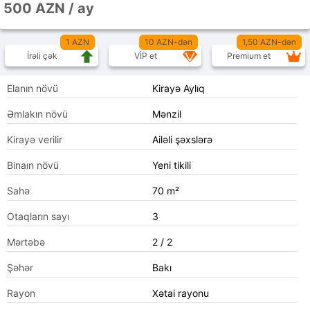
500 AZN / ay
1 AZN
10 AZN-dən
1,50 AZN-dən
İrəli çək
VİP et
Premium et
Elanın növü
Kirayə Aylıq
Əmlakın növü
Mənzil
Kirayə verilir
Ailəli şəxslərə
Binaın növü
Yeni tikili
Sahə
70 m²
Otaqların sayı
3
Mərtəbə
2 / 2
Şəhər
Bakı
Rayon
Xətai rayonu