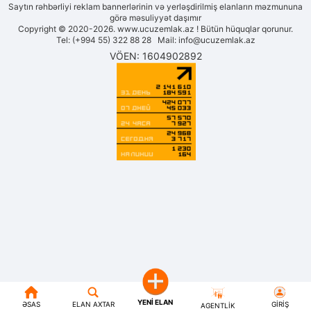
Saytın rəhbərliyi reklam bannerlərinin və yerləşdirilmiş elanların məzmununa
görə məsuliyyət daşımır
Copyright © 2020-2026. www.ucuzemlak.az ! Bütün hüquqlar qorunur.
Tel: (+994 55) 322 88 28 Mail:
info@ucuzemlak.az
VÖEN: 1604902892
YENI ELAN
ƏSAS
ELAN AXTAR
GIRIŞ
AGENTLIK