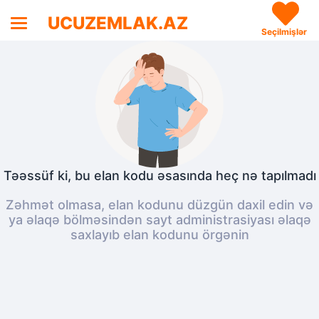
UCUZEMLAK.AZ
Seçilmişlər
Təəssüf ki, bu elan kodu əsasında heç nə tapılmadı
Zəhmət olmasa, elan kodunu düzgün daxil edin və
ya əlaqə bölməsindən sayt administrasiyası əlaqə
saxlayıb elan kodunu örgənin