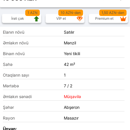
1 AZN
10 AZN-dən
1,50 AZN-dən
İrəli çək
VİP et
Premium et
Elanın növü
Satılır
Əmlakın növü
Mənzil
Binaın növü
Yeni tikili
Sahə
42 m²
Otaqların sayı
1
Mərtəbə
7 / 2
Əmlakın sənədi
Müqavilə
Şəhər
Abşeron
Rayon
Masazır
Ünvan: