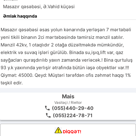
Masazır qəsəbəsi, Ə.Vahid küçəsi
Əmlak haqqında
Masazır qəsəbəsi əsas yolun kənarında yerləşən 7 mərtəbəli 
yeni tikili binanın 2ci mərtəbəsində təmirsiz mənzil satılır. 
Mənzil 42kv, 1 otaqlıdır 2 otağa düzəltməkdə mümkündür, 
elektrik və suvaq işləri gürülüb. Binada su,işıq,lift var, qaz 
sayğacları quraşdırılıb yaxın zamanda veriəcək.! Bina qurtuluş 
93 y.k yaxınında yerlışir ətrafında bütün iaşə obyektlər var.!!! 
Qiymət: 45000. Qeyd: Müştəri tərəfdən ofis zəhmət haqqı 1% 
təşkil edir. 
Mais
Vasitəçi / Rieltor
(055)440-29-40
(055)224-78-71
DİQQƏT!