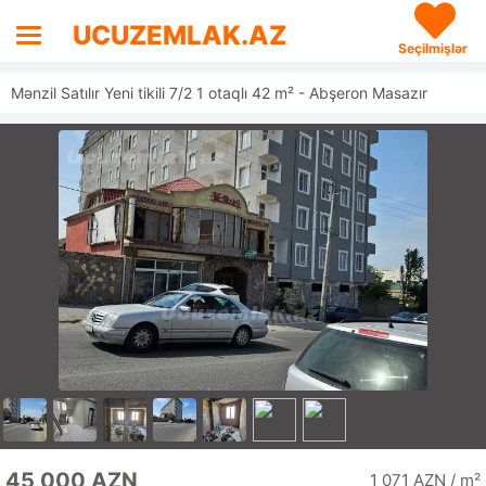
UCUZEMLAK.AZ
Seçilmişlər
Mənzil Satılır Yeni tikili 7/2 1 otaqlı 42 m² - Abşeron Masazır
45 000 AZN
1 071 AZN / m²