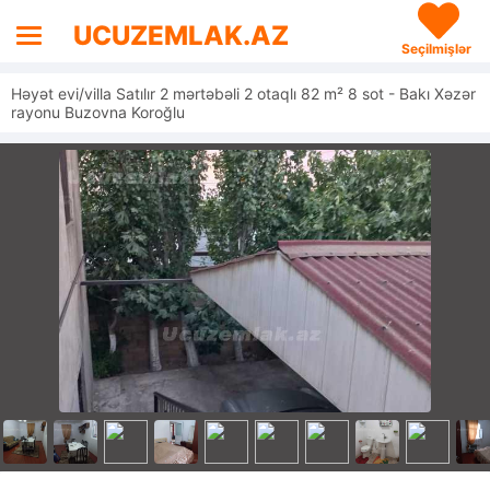
UCUZEMLAK.AZ
Seçilmişlər
Həyət evi/villa Satılır 2 mərtəbəli 2 otaqlı 82 m² 8 sot - Bakı Xəzər
rayonu Buzovna Koroğlu