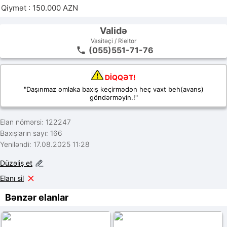
Qiymət : 150.000 AZN
Validə
Vasitəçi / Rieltor
(055)551-71-76
DİQQƏT!
"Daşınmaz əmlaka baxış keçirmədən heç vaxt beh(avans)
göndərməyin.!"
Elan nömərsi: 122247
Baxışların sayı: 166
Yeniləndi: 17.08.2025 11:28
Düzəliş et
Elanı sil
Bənzər elanlar