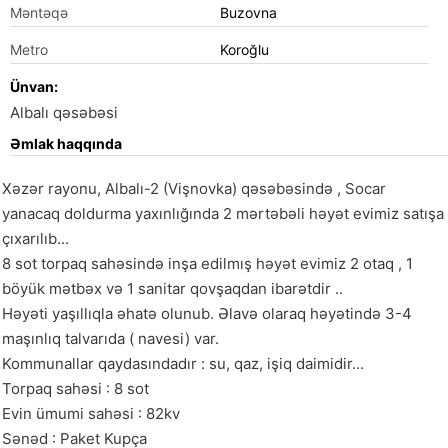
Məntəqə
Buzovna
Metro
Koroğlu
Ünvan:
Albalı qəsəbəsi
Əmlak haqqında
Xəzər rayonu, Albalı-2 (Vişnovka) qəsəbəsində , Socar 
yanacaq doldurma yaxınlığında 2 mərtəbəli həyət evimiz satışa 
çıxarılıb...

8 sot torpaq sahəsində inşa edilmış həyət evimiz 2 otaq , 1 
böyük mətbəx və 1 sanitar qovşaqdan ibarətdir ..

Həyəti yaşıllıqla əhatə olunub. Əlavə olaraq həyətində 3-4 
maşınlıq talvarıda ( navesi) var.

Kommunallar qaydasındadır : su, qaz, işiq daimidir...

Torpaq sahəsi : 8 sot

Evin ümumi sahəsi : 82kv

Sənəd : Paket Kupça
