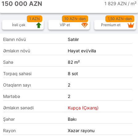
150 000 AZN
1 829 AZN / m²
1 AZN
10 AZN-dən
1,50 AZN-dən
İrəli çək
VİP et
Premium et
Elanın növü
Satılır
Əmlakın növü
Həyət evi/villa
Sahə
82 m²
Torpaq sahəsi
8 sot
Otaqların sayı
2
Mərtəbə
2
Əmlakın sənədi
Kupça (Çıxarış)
Şəhər
Bakı
Rayon
Xəzər rayonu