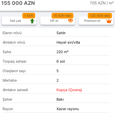
155 000 AZN
705 AZN / m²
1 AZN
10 AZN-dən
1,50 AZN-dən
İrəli çək
VİP et
Premium et
Elanın növü
Satılır
Əmlakın növü
Həyət evi/villa
Sahə
220 m²
Torpaq sahəsi
6 sot
Otaqların sayı
5
Mərtəbə
2
Əmlakın sənədi
Kupça (Çıxarış)
Şəhər
Bakı
Rayon
Xəzər rayonu