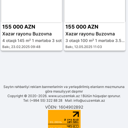
155 000 AZN
155 000 AZN
Xəzər rayonu Buzovna
Xəzər rayonu Buzovna
4 otaqlı 145 m² 1 mərtəbə 3 sot
3 otaqlı 100 m² 1 mərtəbə 3.5 sot
Bakı, 23.02.2025 09:48
Bakı, 12.05.2025 11:03
Saytın rəhbərliyi reklam bannerlərinin və yerləşdirilmiş elanların məzmununa
görə məsuliyyət daşımır
Copyright © 2020-2026. www.ucuzemlak.az ! Bütün hüquqlar qorunur.
Tel: (+994 55) 322 88 28 Mail:
info@ucuzemlak.az
VÖEN: 1604902892