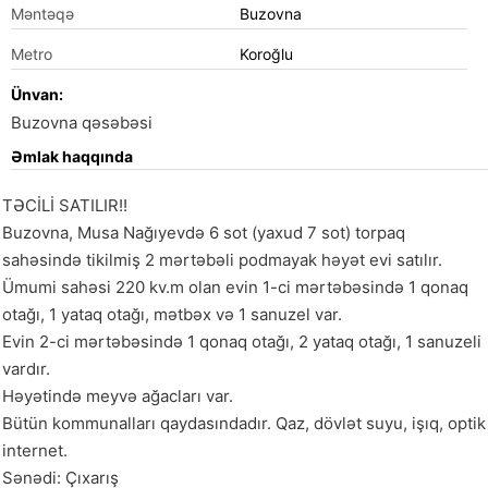
Məntəqə
Buzovna
Metro
Koroğlu
Ünvan:
Buzovna qəsəbəsi
Əmlak haqqında
TƏCİLİ SATILIR!!

Buzovna, Musa Nağıyevdə 6 sot (yaxud 7 sot) torpaq 
sahəsində tikilmiş 2 mərtəbəli podmayak həyət evi satılır.

Ümumi sahəsi 220 kv.m olan evin 1-ci mərtəbəsində 1 qonaq 
otağı, 1 yataq otağı, mətbəx və 1 sanuzel var.

Evin 2-ci mərtəbəsində 1 qonaq otağı, 2 yataq otağı, 1 sanuzeli 
vardır.

Həyətində meyvə ağacları var.

Bütün kommunalları qaydasındadır. Qaz, dövlət suyu, işıq, optik 
internet.

Sənədi: Çıxarış
