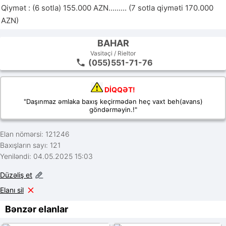
Qiymət : (6 sotla) 155.000 AZN......... (7 sotla qiyməti 170.000 
AZN)
BAHAR
Vasitəçi / Rieltor
(055)551-71-76
DİQQƏT!
"Daşınmaz əmlaka baxış keçirmədən heç vaxt beh(avans)
göndərməyin.!"
Elan nömərsi: 121246
Baxışların sayı: 121
Yeniləndi: 04.05.2025 15:03
Düzəliş et
Elanı sil
Bənzər elanlar