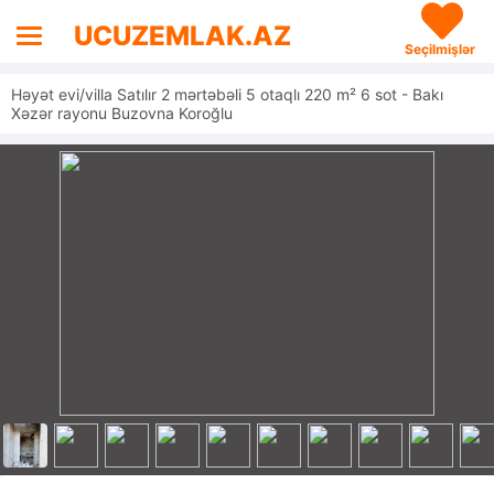
UCUZEMLAK.AZ
Seçilmişlər
Həyət evi/villa Satılır 2 mərtəbəli 5 otaqlı 220 m² 6 sot - Bakı
Xəzər rayonu Buzovna Koroğlu