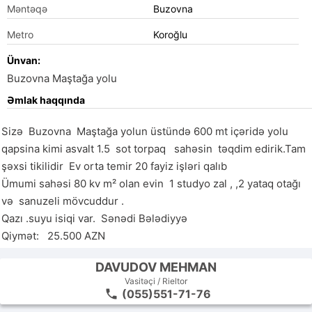
Məntəqə
Buzovna
Metro
Koroğlu
Ünvan:
Buzovna Maştağa yolu
Əmlak haqqında
Sizə  Buzovna  Maştağa yolun üstündə 600 mt içəridə yolu 
qapsina kimi asvalt 1.5  sot torpaq   sahəsin  təqdim edirik.Tam 
şəxsi tikilidir  Ev orta temir 20 fayiz işləri qalıb  

Ümumi sahəsi 80 kv m² olan evin  1 studyo zal , ,2 yataq otağı 
və  sanuzeli mövcuddur .                                                                                                                 

Qazı .suyu isiqi var.  Sənədi Bələdiyyə

Qiymət:   25.500 AZN
DAVUDOV MEHMAN
Vasitəçi / Rieltor
(055)551-71-76