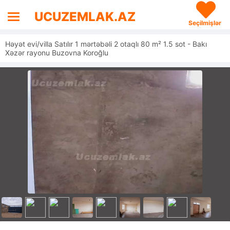
UCUZEMLAK.AZ
Seçilmişlər
Həyət evi/villa Satılır 1 mərtəbəli 2 otaqlı 80 m² 1.5 sot - Bakı
Xəzər rayonu Buzovna Koroğlu