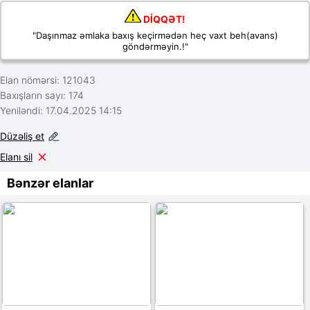
DİQQƏT!
"Daşınmaz əmlaka baxış keçirmədən heç vaxt beh(avans)
göndərməyin.!"
Elan nömərsi: 121043
Baxışların sayı: 174
Yeniləndi: 17.04.2025 14:15
Düzəliş et
Elanı sil
Bənzər elanlar