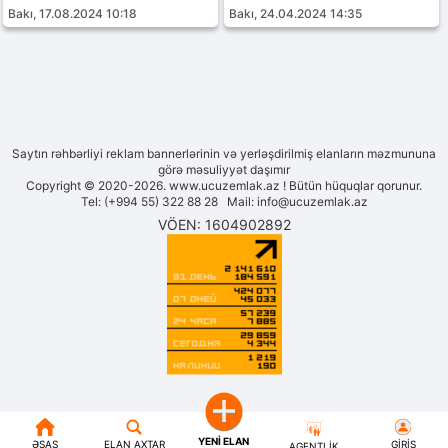
Bakı, 17.08.2024 10:18
Bakı, 24.04.2024 14:35
Saytın rəhbərliyi reklam bannerlərinin və yerləşdirilmiş elanların məzmununa
görə məsuliyyət daşımır
Copyright © 2020-2026. www.ucuzemlak.az ! Bütün hüquqlar qorunur.
Tel: (+994 55) 322 88 28 Mail:
info@ucuzemlak.az
VÖEN: 1604902892
YENI ELAN
ƏSAS
ELAN AXTAR
GIRIŞ
AGENTLIK