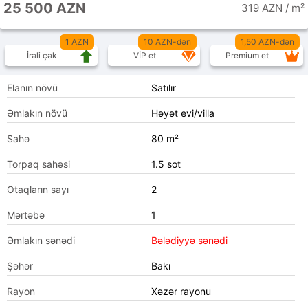
25 500 AZN
319 AZN / m²
1 AZN
10 AZN-dən
1,50 AZN-dən
İrəli çək
VİP et
Premium et
Elanın növü
Satılır
Əmlakın növü
Həyət evi/villa
Sahə
80 m²
Torpaq sahəsi
1.5 sot
Otaqların sayı
2
Mərtəbə
1
Əmlakın sənədi
Bələdiyyə sənədi
Şəhər
Bakı
Rayon
Xəzər rayonu