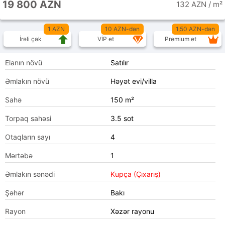
19 800 AZN
132 AZN / m²
1 AZN
10 AZN-dən
1,50 AZN-dən
İrəli çək
VİP et
Premium et
Elanın növü
Satılır
Əmlakın növü
Həyət evi/villa
Sahə
150 m²
Torpaq sahəsi
3.5 sot
Otaqların sayı
4
Mərtəbə
1
Əmlakın sənədi
Kupça (Çıxarış)
Şəhər
Bakı
Rayon
Xəzər rayonu