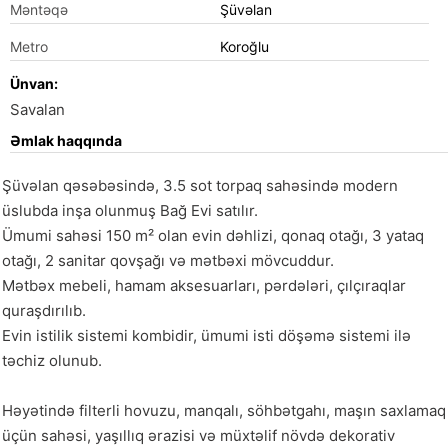
Məntəqə
Şüvəlan
Metro
Koroğlu
Ünvan:
Savalan
Əmlak haqqında
Şüvəlan qəsəbəsində, 3.5 sot torpaq sahəsində modern 
üslubda inşa olunmuş Bağ Evi satılır. 

Ümumi sahəsi 150 m² olan evin dəhlizi, qonaq otağı, 3 yataq 
otağı, 2 sanitar qovşağı və mətbəxi mövcuddur.

Mətbəx mebeli, hamam aksesuarları, pərdələri, çılçıraqlar 
quraşdırılıb.

Evin istilik sistemi kombidir, ümumi isti döşəmə sistemi ilə 
təchiz olunub.

Həyətində filterli hovuzu, manqalı, söhbətgahı, maşın saxlamaq 
üçün sahəsi, yaşıllıq ərazisi və müxtəlif növdə dekorativ 