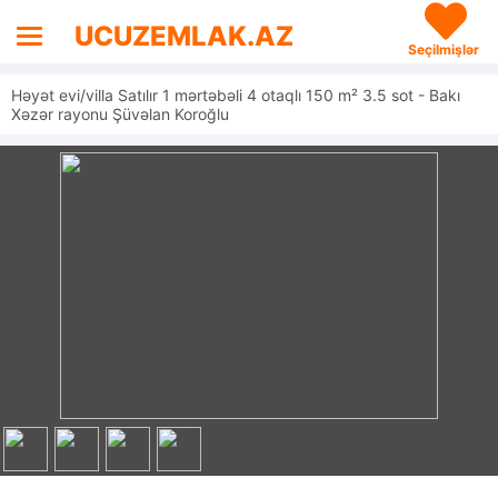
UCUZEMLAK.AZ
Seçilmişlər
Həyət evi/villa Satılır 1 mərtəbəli 4 otaqlı 150 m² 3.5 sot - Bakı
Xəzər rayonu Şüvəlan Koroğlu