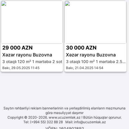
29 000 AZN
30 000 AZN
Xəzər rayonu Buzovna
Xəzər rayonu Buzovna
3 otaqlı 120 m² 1 mərtəbə 2 sot
3 otaqlı 100 m² 1 mərtəbə 2.5 sot
Bakı, 29.05.2025 11:45
Bakı, 21.04.2025 14:54
Saytın rəhbərliyi reklam bannerlərinin və yerləşdirilmiş elanların məzmununa
görə məsuliyyət daşımır
Copyright © 2020-2026. www.ucuzemlak.az ! Bütün hüquqlar qorunur.
Tel: (+994 55) 322 88 28 Mail:
info@ucuzemlak.az
VÖEN: 1604902892