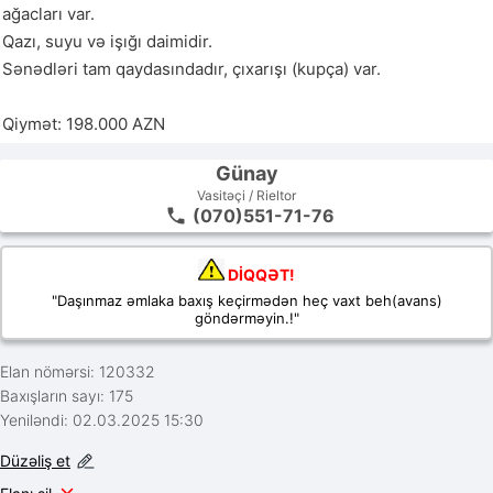
ağacları var.

Qazı, suyu və işığı daimidir.

Sənədləri tam qaydasındadır, çıxarışı (kupça) var.

Qiymət: 198.000 AZN
Günay
Vasitəçi / Rieltor
(070)551-71-76
DİQQƏT!
"Daşınmaz əmlaka baxış keçirmədən heç vaxt beh(avans)
göndərməyin.!"
Elan nömərsi: 120332
Baxışların sayı: 175
Yeniləndi: 02.03.2025 15:30
Düzəliş et