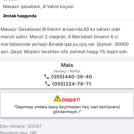
Masazır qəsəbəsi, Ə.Vahid küçəsi
Əmlak haqqında
Masazır Qəsəbəsəi Briliantın arxasında 60 kv sahəsi olan 
mənzil satılır. Mənzil 2 otaqlıdır. 6 Mərtəbəli binanın 6 cı 
mərtəbəsində yerləşir.Binada qaz,su,işıq var. Qiymət : 80000 
azn. Qeyd: Müştəri tərəfdən ofis zəhmət haqqı 1% təşkil edir. 
Mais
Vasitəçi / Rieltor
(055)440-29-40
(055)224-78-71
DİQQƏT!
"Daşınmaz əmlaka baxış keçirmədən heç vaxt beh(avans)
göndərməyin.!"
Elan nömərsi: 120547
Baxışların sayı: 146