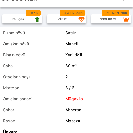
1 AZN
10 AZN-dən
1,50 AZN-dən
İrəli çək
VİP et
Premium et
Elanın növü
Satılır
Əmlakın növü
Mənzil
Binaın növü
Yeni tikili
Sahə
60 m²
Otaqların sayı
2
Mərtəbə
6 / 6
Əmlakın sənədi
Müqavilə
Şəhər
Abşeron
Rayon
Masazır
Ünvan: