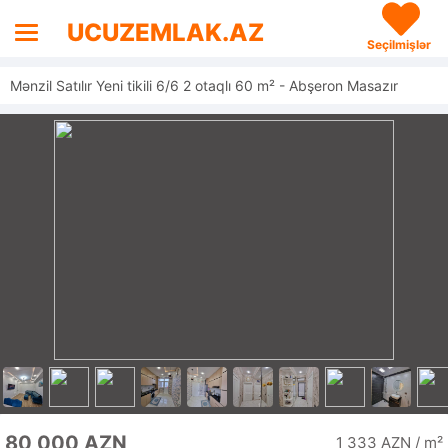
UCUZEMLAK.AZ
Seçilmişlər
Mənzil Satılır Yeni tikili 6/6 2 otaqlı 60 m² - Abşeron Masazır
80 000 AZN
1 333 AZN / m²