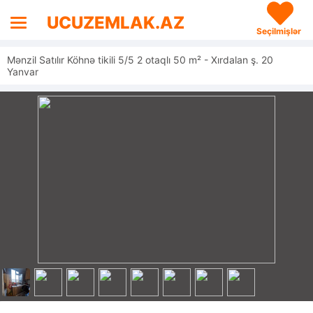
UCUZEMLAK.AZ
Seçilmişlər
Mənzil Satılır Köhnə tikili 5/5 2 otaqlı 50 m² - Xırdalan ş. 20
Yanvar