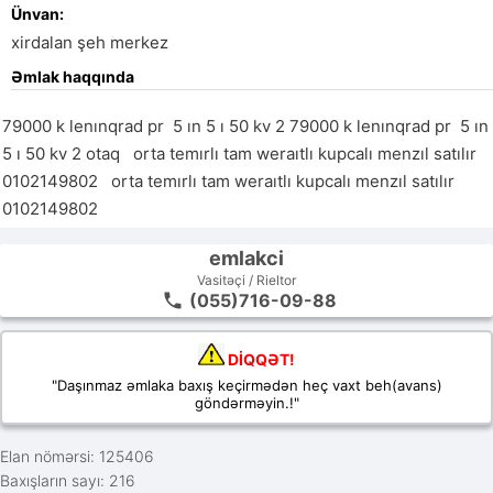
Ünvan:
xirdalan şeh merkez
Əmlak haqqında
79000 k lenınqrad pr  5 ın 5 ı 50 kv 2 79000 k lenınqrad pr  5 ın 
5 ı 50 kv 2 otaq   orta temırlı tam weraıtlı kupcalı menzıl satılır 
0102149802   orta temırlı tam weraıtlı kupcalı menzıl satılır 
0102149802
emlakci
Vasitəçi / Rieltor
(055)716-09-88
DİQQƏT!
"Daşınmaz əmlaka baxış keçirmədən heç vaxt beh(avans)
göndərməyin.!"
Elan nömərsi: 125406
Baxışların sayı: 216