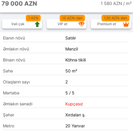
79 000 AZN
1 580 AZN / m²
1 AZN
10 AZN-dən
1,50 AZN-dən
İrəli çək
VİP et
Premium et
Elanın növü
Satılır
Əmlakın növü
Mənzil
Binaın növü
Köhnə tikili
Sahə
50 m²
Otaqların sayı
2
Mərtəbə
5 / 5
Əmlakın sənədi
Kupçasız
Şəhər
Xırdalan ş.
Metro
20 Yanvar