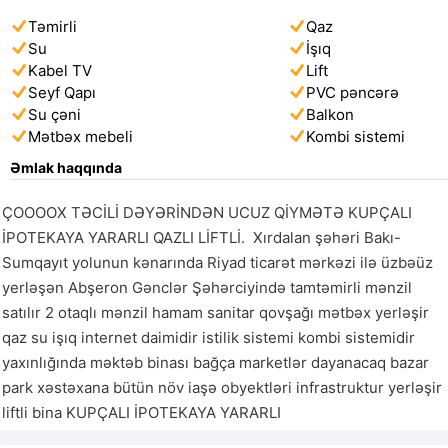
Təmirli
Qaz
Su
İşıq
Kabel TV
Lift
Seyf Qapı
PVC pəncərə
Su çəni
Balkon
Mətbəx mebeli
Kombi sistemi
Əmlak haqqında
ÇOOOOX TƏCİLİ DƏYƏRİNDƏN UCUZ QİYMƏTƏ KUPÇALI 
İPOTEKAYA YARARLI QAZLI LİFTLİ.  Xırdalan şəhəri Bakı-
Sumqayıt yolunun kənarında Riyad ticarət mərkəzi ilə üzbəüz 
yerləşən Abşeron Gənclər Şəhərciyində tamtəmirli mənzil 
satılır 2 otaqlı mənzil hamam sanitar qovşağı mətbəx yerləşir 
qaz su işıq internet daimidir istilik sistemi kombi sistemidir 
yaxınlığında məktəb binası bağça marketlər dayanacaq bazar 
park xəstəxana bütün növ iaşə obyektləri infrastruktur yerləşir 
liftli bina KUPÇALI İPOTEKAYA YARARLI 