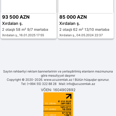
93 500 AZN
85 000 AZN
Xırdalan ş.
Xırdalan ş.
2 otaqlı 58 m² 9/7 mərtəbə
2 otaqlı 62 m² 13/10 mərtəbə
Xırdalan ş., 16.01.2025 17:55
Xırdalan ş., 04.05.2024 22:37
Saytın rəhbərliyi reklam bannerlərinin və yerləşdirilmiş elanların məzmununa
görə məsuliyyət daşımır
Copyright © 2020-2026. www.ucuzemlak.az ! Bütün hüquqlar qorunur.
Tel: (+994 55) 322 88 28 Mail:
info@ucuzemlak.az
VÖEN: 1604902892