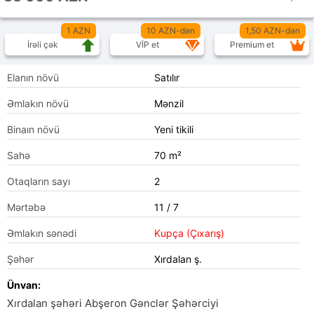
1 AZN
10 AZN-dən
1,50 AZN-dən
İrəli çək
VİP et
Premium et
Elanın növü
Satılır
Əmlakın növü
Mənzil
Binaın növü
Yeni tikili
Sahə
70 m²
Otaqların sayı
2
Mərtəbə
11 / 7
Əmlakın sənədi
Kupça (Çıxarış)
Şəhər
Xırdalan ş.
Ünvan:
Xırdalan şəhəri Abşeron Gənclər Şəhərciyi