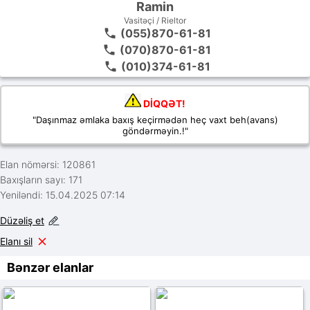
Ramin
Vasitəçi / Rieltor
(055)870-61-81
(070)870-61-81
(010)374-61-81
DİQQƏT!
"Daşınmaz əmlaka baxış keçirmədən heç vaxt beh(avans)
göndərməyin.!"
Elan nömərsi: 120861
Baxışların sayı: 171
Yeniləndi: 15.04.2025 07:14
Düzəliş et
Elanı sil
Bənzər elanlar