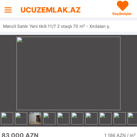
UCUZEMLAK.AZ
Seçilmişlər
Mənzil Satılır Yeni tikili 11/7 2 otaqlı 70 m² - Xırdalan ş.
83 000 AZN
1 186 AZN / m²