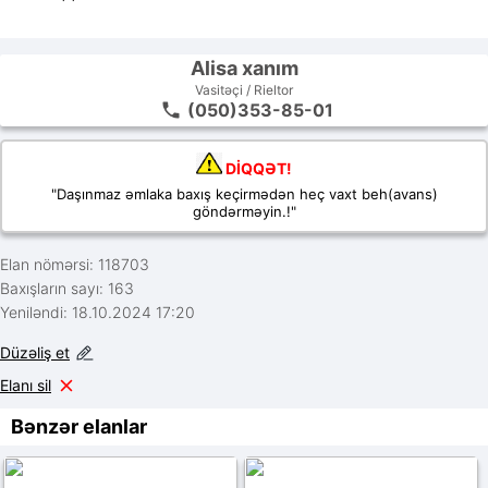
Alisa xanım
Vasitəçi / Rieltor
(050)353-85-01
DİQQƏT!
"Daşınmaz əmlaka baxış keçirmədən heç vaxt beh(avans)
göndərməyin.!"
Elan nömərsi: 118703
Baxışların sayı: 163
Yeniləndi: 18.10.2024 17:20
Düzəliş et
Elanı sil
Bənzər elanlar