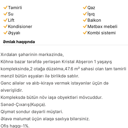
Təmirli
Qaz
Su
İşıq
Lift
Balkon
Kondisioner
Mətbəx mebeli
Əşyalı
Kombi sistemi
Əmlak haqqında
Xırdalan şəhərinin mərkəzində,

Köhnə bazar tərəfdə yerləşən Kristal Abşeron 1 yaşayış 
kompleksində,2 otağa düzəlmə,47.6 m² sahəsi olan tam təmirli 
mənzil bütün əşyaları ilə birlikdə satılır.

Gənc ailələr və alıb-kirayə vermək istəyənlər üçün də 
əlverişlidir.

Kompleksdə bütün növ iaşə obyektləri mövcuddur.

Sənəd-Çıxarış(Kupça).

Qiymət sondur dəyərli müştəri.

Əlavə məlumat üçün əlaqə saxlıya bilərsiniz.

Ofis haqqı-1%.
