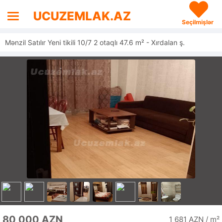
UCUZEMLAK.AZ
Seçilmişlər
Mənzil Satılır Yeni tikili 10/7 2 otaqlı 47.6 m² - Xırdalan ş.
80 000 AZN
1 681 AZN / m²