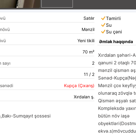
övü
Satılır
Təmirli
Su
 növü
Mənzil
Su çəni
övü
Yeni tikili
Əmlak haqqında
70 m²
Xırdalan şəhəri-
qanuni 2 otaqlı 70
n sayı
2
mənzil qismən əşyal
11 / 2
Sənəd-Kupça(Nəğds
Mənzil çox keyfiyy
 sənədi
Kupça (Çıxarış)
olunaraq zövqlə t
Xırdalan ş.
Qismən əşyalı satıl
Kompleksdə yaxınl
n,Bakı-Sumqayıt şossesi
bütün növ iaşə 
obyektləri(Dostm
ekvə.s)mövcuddur