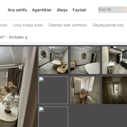
Ana səhifə
Agentliklər
Əlaqə
Faydali
evlər
Ucuz kirayə evlər
Ödənişli elan verilməsi
Qeydiyyatdan keç
 m² - Xırdalan ş.