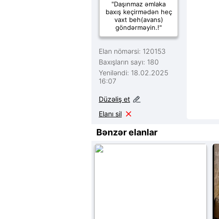
"Daşınmaz əmlaka
baxış keçirmədən heç
vaxt beh(avans)
göndərməyin.!"
Elan nömərsi: 120153
Baxışların sayı: 180
Yeniləndi: 18.02.2025
16:07
Düzəliş et
Elanı sil
Bənzər elanlar