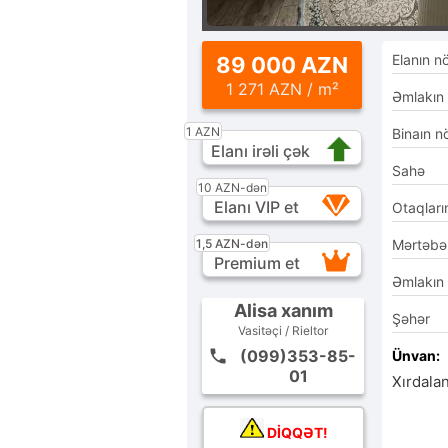
Elanın n
89 000 AZN
1 271 AZN / m²
Əmlakın
1 AZN
Binaın n
Elanı irəli çək
Sahə
10 AZN-dən
Elanı VIP et
Otaqları
1,5 AZN-dən
Mərtəbə
Premium et
Əmlakın
Alisa xanım
Şəhər
Vasitəçi / Rieltor
(099)353-85-
Ünvan:
01
Xırdala
DİQQƏT!