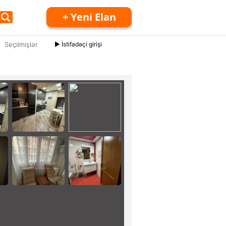
+ Yeni Elan
Seçilmişlər
► İstifadəçi girişi