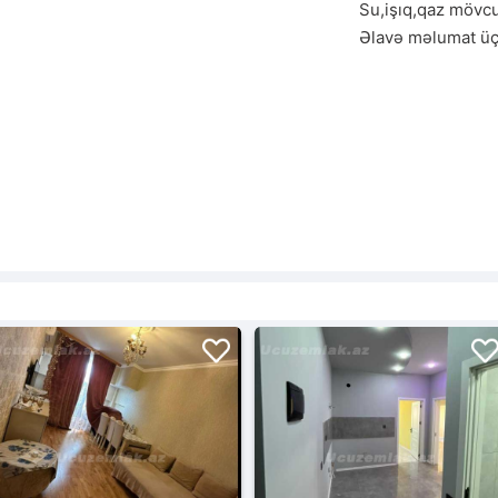
Su,işıq,qaz mövcu
Əlavə məlumat üçü