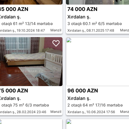
85 000 AZN
74 000 AZN
ırdalan ş.
Xırdalan ş.
 otaqlı 61 m² 13/14 mərtəbə
3 otaqlı 60.1 m² 6/5 mərtəbə
Mənzil
Mənz
ırdalan ş., 19.10.2024 18:47
Xırdalan ş., 08.11.2025 17:48
75 000 AZN
96 000 AZN
ırdalan ş.
Xırdalan ş.
 otaqlı 75 m² 6/3 mərtəbə
2 otaqlı 64 m² 17/16 mərtəbə
Mənzil
Mənz
ırdalan ş., 28.02.2024 23:46
Xırdalan ş., 10.06.2024 17:56