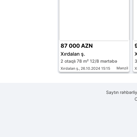
87 000 AZN
Xırdalan ş.
X
2 otaqlı 78 m² 12/8 mərtəbə
3
Mənzil
Xırdalan ş., 26.10.2024 15:15
X
Saytın rəhbərli
C