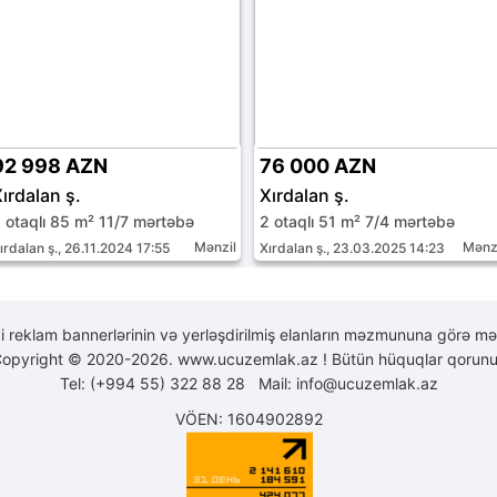
92 998 AZN
76 000 AZN
ırdalan ş.
Xırdalan ş.
 otaqlı 85 m² 11/7 mərtəbə
2 otaqlı 51 m² 7/4 mərtəbə
Mənzil
Mənz
ırdalan ş., 26.11.2024 17:55
Xırdalan ş., 23.03.2025 14:23
yi reklam bannerlərinin və yerləşdirilmiş elanların məzmununa görə mə
opyright © 2020-2026. www.ucuzemlak.az ! Bütün hüquqlar qorunu
Tel: (+994 55) 322 88 28 Mail:
info@ucuzemlak.az
VÖEN: 1604902892