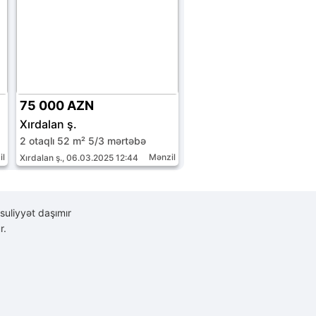
75 000 AZN
Xırdalan ş.
2 otaqlı 52 m² 5/3 mərtəbə
il
Mənzil
Xırdalan ş., 06.03.2025 12:44
suliyyət daşımır
r.