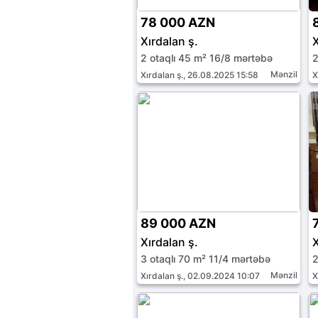
78 000 AZN
Xırdalan ş.
X
2 otaqlı 45 m² 16/8 mərtəbə
2
Mənzil
Xırdalan ş., 26.08.2025 15:58
X
89 000 AZN
Xırdalan ş.
X
3 otaqlı 70 m² 11/4 mərtəbə
2
Mənzil
Xırdalan ş., 02.09.2024 10:07
X