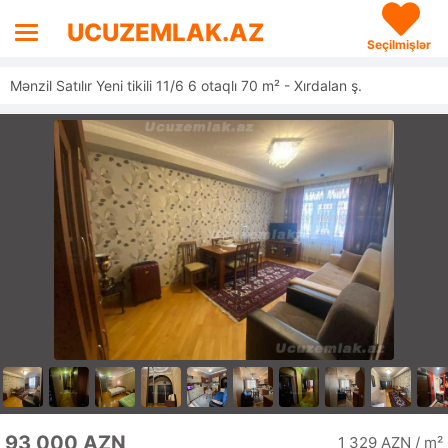
UCUZEMLAK.AZ
Seçilmişlər
Mənzil Satılır Yeni tikili 11/6 6 otaqlı 70 m² - Xırdalan ş.
93 000 AZN
1 329 AZN / m²