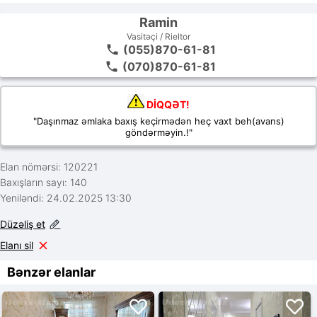
Ramin
Vasitəçi / Rieltor
(055)870-61-81
(070)870-61-81
DİQQƏT!
"Daşınmaz əmlaka baxış keçirmədən heç vaxt beh(avans)
göndərməyin.!"
Elan nömərsi: 120221
Baxışların sayı: 140
Yeniləndi: 24.02.2025 13:30
Düzəliş et
Elanı sil
Bənzər elanlar