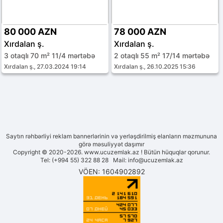
80 000 AZN
78 000 AZN
Xırdalan ş.
Xırdalan ş.
3 otaqlı 70 m² 11/4 mərtəbə
2 otaqlı 55 m² 17/14 mərtəbə
Xırdalan ş., 27.03.2024 19:14
Xırdalan ş., 26.10.2025 15:36
Saytın rəhbərliyi reklam bannerlərinin və yerləşdirilmiş elanların məzmununa
görə məsuliyyət daşımır
Copyright © 2020-2026. www.ucuzemlak.az ! Bütün hüquqlar qorunur.
Tel: (+994 55) 322 88 28 Mail:
info@ucuzemlak.az
VÖEN: 1604902892