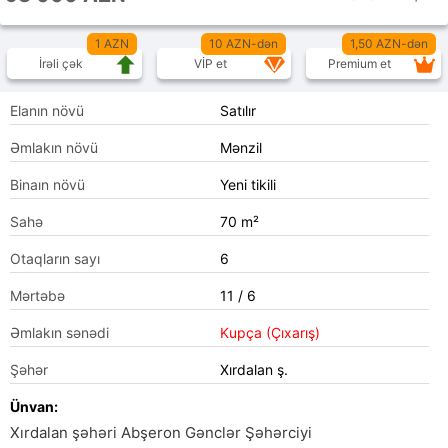
1 AZN
10 AZN-dən
1,50 AZN-dən
İrəli çək
VİP et
Premium et
Elanın növü
Satılır
Əmlakın növü
Mənzil
Binaın növü
Yeni tikili
Sahə
70 m²
Otaqların sayı
6
Mərtəbə
11 / 6
Əmlakın sənədi
Kupça (Çıxarış)
Şəhər
Xırdalan ş.
Ünvan:
Xırdalan şəhəri Abşeron Gənclər Şəhərciyi