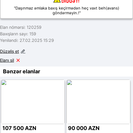
DİQQƏT!
"Daşınmaz əmlaka baxış keçirmədən heç vaxt beh(avans)
göndərməyin.!"
Elan nömərsi: 120259
Baxışların sayı: 159
Yeniləndi: 27.02.2025 15:29
Düzəliş et
Elanı sil
Bənzər elanlar
107 500 AZN
90 000 AZN