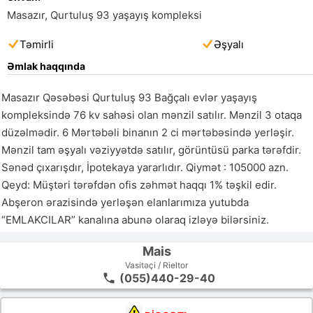
Masazır, Qurtuluş 93 yaşayış kompleksi
Təmirli
Əşyalı
Əmlak haqqında
Masazır Qəsəbəsi Qurtuluş 93 Bağçalı evlər yaşayış 
kompleksində 76 kv sahəsi olan mənzil satılır. Mənzil 3 otaqa 
düzəlmədir. 6 Mərtəbəli binanın 2 ci mərtəbəsində yerləşir. 
Mənzil tam əşyalı vəziyyətdə satılır, görüntüsü parka tərəfdir. 
Sənəd çıxarışdır, İpotekaya yararlıdır. Qiymət : 105000 azn. 
Qeyd: Müştəri tərəfdən ofis zəhmət haqqı 1% təşkil edir. 
Abşeron ərazisində yerləşən elanlarımıza yutubda 
“EMLAKCILAR” kanalına abunə olaraq izləyə bilərsiniz.
Mais
Vasitəçi / Rieltor
(055)440-29-40