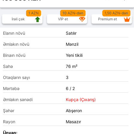
1 AZN
10 AZN-dən
1,50 AZN-dən
İrəli çək
VİP et
Premium et
Elanın növü
Satılır
Əmlakın növü
Mənzil
Binaın növü
Yeni tikili
Sahə
76 m²
Otaqların sayı
3
Mərtəbə
6 / 2
Əmlakın sənədi
Kupça (Çıxarış)
Şəhər
Abşeron
Rayon
Masazır
Ünvan: