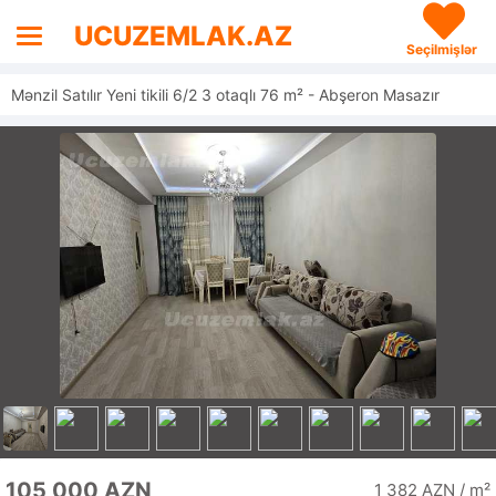
UCUZEMLAK.AZ
Seçilmişlər
Mənzil Satılır Yeni tikili 6/2 3 otaqlı 76 m² - Abşeron Masazır
105 000 AZN
1 382 AZN / m²