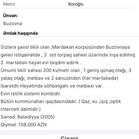
Metro
Koroğlu
Ünvan:
Buzovna
Əmlak haqqında
Sizlərə şəxsi tikili olan ,Mərdəkan korpüsündən Buzovnaya 
gələn istiqamətdə , 3  sot torpaq sahəsi üzərində inşa edilmiş 
2  mərtəbəli həyət evi təqdim edirik . 

Ümumi tikili sahəsi 200 kv/metr olan , 1 geniş qonaq otağı, 3 
yataq otağı, mətbəx və 2 sanuzeldən (hər mərtəbədə) 
ibarətdir.Həyətində söhbətgahı və mətbəxi var.

Evin istilik sistemi kombidir.

Bütün kommunalları qaydasındadır..( Qaz, su ,işıq ,optik 
interneti daimidir.)

Sənəd: Bələdiyyə (2005)

Qiymət :158.000 AZN
Çinarə