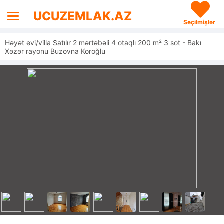
UCUZEMLAK.AZ
Seçilmişlər
Həyət evi/villa Satılır 2 mərtəbəli 4 otaqlı 200 m² 3 sot - Bakı
Xəzər rayonu Buzovna Koroğlu