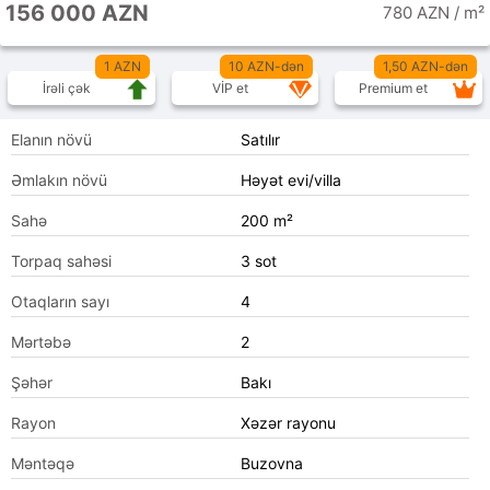
156 000 AZN
780 AZN / m²
1 AZN
10 AZN-dən
1,50 AZN-dən
İrəli çək
VİP et
Premium et
Elanın növü
Satılır
Əmlakın növü
Həyət evi/villa
Sahə
200 m²
Torpaq sahəsi
3 sot
Otaqların sayı
4
Mərtəbə
2
Şəhər
Bakı
Rayon
Xəzər rayonu
Məntəqə
Buzovna