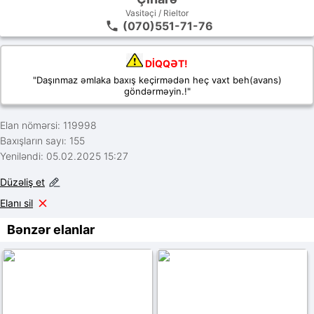
Vasitəçi / Rieltor
(070)551-71-76
DİQQƏT!
"Daşınmaz əmlaka baxış keçirmədən heç vaxt beh(avans)
göndərməyin.!"
Elan nömərsi: 119998
Baxışların sayı: 155
Yeniləndi: 05.02.2025 15:27
Düzəliş et
Elanı sil
Bənzər elanlar